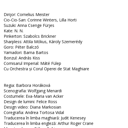
Dirijor: Cornelius Meister
Cio-Cio-San: Corinne Winters, Lilla Horti
Suzuki: Anna Csenge Fürjes
Kate: N. N.
Pinkerton: Szabolcs Brickner
Sharpless: Attila Mókus, Károly Szemerédy
Goro: Péter Balczó
Yamadori: Barna Bartos
Bonzul: András Kiss
Comisarul Imperial: Máté Fülep
Cu Orchestra și Corul Operei de Stat Maghiare
Regia: Barbora Horáková
Scenografia: Wolfgang Menardi
Costumele: Eva-Maria van Acker
Design de lumini: Felice Ross
Design video: Diana Markosian
Coregrafia: Andrea Tortosa Vidal
Traducerea în limba maghiară: Judit Kenesey
Traducerea în limba engleză: Arthur Roger Crane