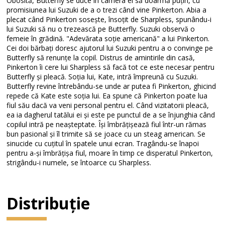
Obosită, Butterfly se duce în camera ei să doarmă puțin, cu
promisiunea lui Suzuki de a o trezi când vine Pinkerton. Abia a
plecat când Pinkerton sosește, însoțit de Sharpless, spunându-i
lui Suzuki să nu o trezească pe Butterfly. Suzuki observă o
femeie în grădină. "Adevărata soție americană" a lui Pinkerton.
Cei doi bărbați doresc ajutorul lui Suzuki pentru a o convinge pe
Butterfly să renunțe la copil. Distrus de amintirile din casă,
Pinkerton îi cere lui Sharpless să facă tot ce este necesar pentru
Butterfly și pleacă. Soția lui, Kate, intră împreună cu Suzuki.
Butterfly revine întrebându-se unde ar putea fi Pinkerton, ghicind
repede că Kate este soția lui. Ea spune că Pinkerton poate lua
fiul său dacă va veni personal pentru el. Când vizitatorii pleacă,
ea ia dagherul tatălui ei și este pe punctul de a se înjunghia când
copilul intră pe neașteptate. Își îmbrățișează fiul într-un rămas
bun pasional și îl trimite să se joace cu un steag american. Se
sinucide cu cuțitul în spatele unui ecran. Tragându-se înapoi
pentru a-și îmbrățișa fiul, moare în timp ce disperatul Pinkerton,
strigându-i numele, se întoarce cu Sharpless.
Distribuție