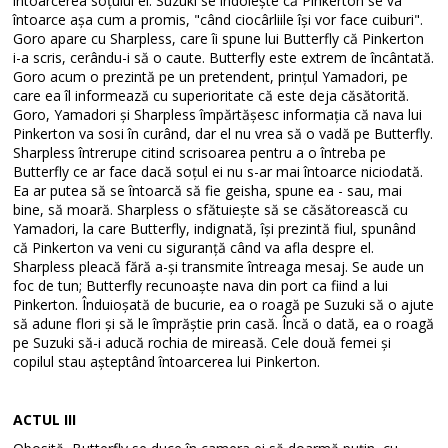
întoarcerea soțului ei. Suzuki se îndoiește că Pinkerton se va
întoarce așa cum a promis, "când ciocârliile își vor face cuiburi".
Goro apare cu Sharpless, care îi spune lui Butterfly că Pinkerton
i-a scris, cerându-i să o caute. Butterfly este extrem de încântată.
Goro acum o prezintă pe un pretendent, prințul Yamadori, pe
care ea îl informează cu superioritate că este deja căsătorită.
Goro, Yamadori și Sharpless împărtășesc informația că nava lui
Pinkerton va sosi în curând, dar el nu vrea să o vadă pe Butterfly.
Sharpless întrerupe citind scrisoarea pentru a o întreba pe
Butterfly ce ar face dacă soțul ei nu s-ar mai întoarce niciodată.
Ea ar putea să se întoarcă să fie geisha, spune ea - sau, mai
bine, să moară. Sharpless o sfătuiește să se căsătorească cu
Yamadori, la care Butterfly, indignată, își prezintă fiul, spunând
că Pinkerton va veni cu siguranță când va afla despre el.
Sharpless pleacă fără a-și transmite întreaga mesaj. Se aude un
foc de tun; Butterfly recunoaște nava din port ca fiind a lui
Pinkerton. Înduioșată de bucurie, ea o roagă pe Suzuki să o ajute
să adune flori și să le împrăștie prin casă. Încă o dată, ea o roagă
pe Suzuki să-i aducă rochia de mireasă. Cele două femei și
copilul stau așteptând întoarcerea lui Pinkerton.
ACTUL III