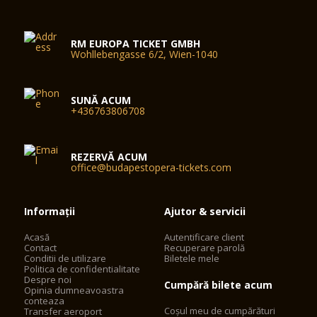
RM EUROPA TICKET GMBH
Wohllebengasse 6/2, Wien-1040
SUNĂ ACUM
+436763806708
REZERVĂ ACUM
office@budapestopera-tickets.com
Informații
Ajutor & servicii
Acasă
Autentificare client
Contact
Recuperare parolă
Conditii de utilizare
Biletele mele
Politica de confidentialitate
Despre noi
Cumpără bilete acum
Opinia dumneavoastra
conteaza
Coșul meu de cumpărături
Transfer aeroport