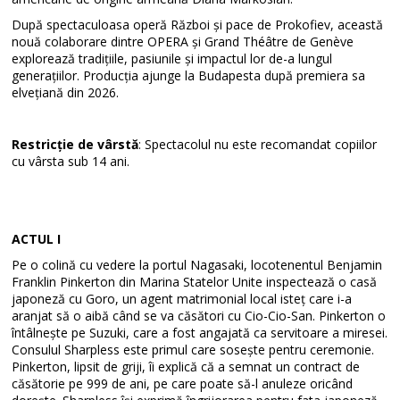
După spectaculoasa operă Război și pace de Prokofiev, această
nouă colaborare dintre OPERA și Grand Théâtre de Genève
explorează tradițiile, pasiunile și impactul lor de-a lungul
generațiilor. Producția ajunge la Budapesta după premiera sa
elvețiană din 2026.
Restricție de vârstă
: Spectacolul nu este recomandat copiilor
cu vârsta sub 14 ani.
ACTUL I
Pe o colină cu vedere la portul Nagasaki, locotenentul Benjamin
Franklin Pinkerton din Marina Statelor Unite inspectează o casă
japoneză cu Goro, un agent matrimonial local isteț care i-a
aranjat să o aibă când se va căsători cu Cio-Cio-San. Pinkerton o
întâlnește pe Suzuki, care a fost angajată ca servitoare a miresei.
Consulul Sharpless este primul care sosește pentru ceremonie.
Pinkerton, lipsit de griji, îi explică că a semnat un contract de
căsătorie pe 999 de ani, pe care poate să-l anuleze oricând