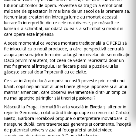
tuturor iubitorilor de operă. Povestea sa tragică a emoționat
milioane de spectatori în mai bine de un secol de la premiera sa.
Nenumărați creatori din întreaga lume au montat această
lucrare în interpretări dintre cele mai diverse, pe măsură ce
lumea s-a schimbat, iar odată cu ea s-a schimbat și modul în
care opera este înțeleasă.
A sosit momentul ca vechea montare tradițională a OPEREI să
fie înlocuită cu o nouă producție, a cărei perspectivă centrată
asupra personajelor feminine adaugă noi niveluri de semnificație.
Dacă privim mai atent, tot ceea ce vedem reprezintă doar un
mic fragment al întregului, iar fiecare piesă a puzzle-ului își
găsește sensul doar împreună cu celelalte.
Ce s-ar întâmpla dacă am privi această poveste prin ochii unui
băiat, copil neplanificat al unei tinere gheișe japoneze și al unui
marinar american, care observă evenimentele dintr-un timp ce
nu mai aparține părinților săi tineri și pasionali?
Născută la Praga, formată în arta vocală în Elveția și ulterior în
regie în Germania, colaborând îndeaproape cu renumitul Calixto
Bieito, Barbora Horáková propune o interpretare inovatoare: o
narațiune dublă, care traversează generații și continente, însoțită
de puternicul univers vizual al fotografei și artistei video
americane de origine armeană Diana Markosian.