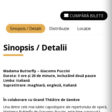
CUMPĂRĂ BILETE
Sinopsis / Detalii
Distribuție
Locație
Sinopsis / Detalii
Madama Butterfly – Giacomo Puccini
Durata: 3 ore și 20 de minute, incluzând două pauze
Limba: italiană
Supratitrare: maghiară, engleză, italiană
În colaborare cu Grand Théâtre de Genève
Una dintre cele mai iubite capodopere ale repertoriului de operă,
Madama Butterfly de Giacomo Puccini, este bine cunoscută