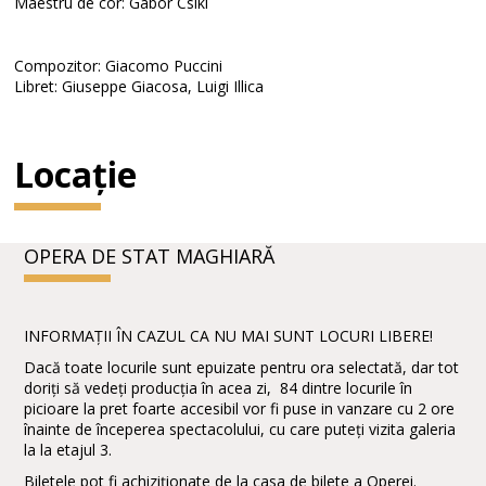
Maestru de cor: Gábor Csiki
Compozitor: Giacomo Puccini
Libret: Giuseppe Giacosa, Luigi Illica
Locație
OPERA DE STAT MAGHIARĂ
INFORMAȚII ÎN CAZUL CA NU MAI SUNT LOCURI LIBERE!
Dacă toate locurile sunt epuizate pentru ora selectată, dar tot
doriți să vedeți producția în acea zi, 84 dintre locurile în
picioare la pret foarte accesibil vor fi puse in vanzare cu 2 ore
înainte de începerea spectacolului, cu care puteți vizita galeria
la la etajul 3.
Biletele pot fi achiziționate de la casa de bilete a Operei.