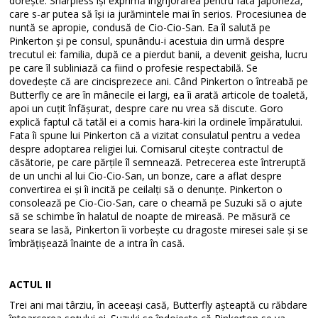
dorește. Sharpless își exprimă îngrijorarea pentru fata japoneză,
care s-ar putea să își ia jurămintele mai în serios. Procesiunea de
nuntă se apropie, condusă de Cio-Cio-San. Ea îl salută pe
Pinkerton și pe consul, spunându-i acestuia din urmă despre
trecutul ei: familia, după ce a pierdut banii, a devenit geisha, lucru
pe care îl subliniază ca fiind o profesie respectabilă. Se
dovedește că are cincisprezece ani. Când Pinkerton o întreabă pe
Butterfly ce are în mânecile ei largi, ea îi arată articole de toaletă,
apoi un cuțit înfășurat, despre care nu vrea să discute. Goro
explică faptul că tatăl ei a comis hara-kiri la ordinele împăratului.
Fata îi spune lui Pinkerton că a vizitat consulatul pentru a vedea
despre adoptarea religiei lui. Comisarul citește contractul de
căsătorie, pe care părțile îl semnează. Petrecerea este întreruptă
de un unchi al lui Cio-Cio-San, un bonze, care a aflat despre
convertirea ei și îi incită pe ceilalți să o denunțe. Pinkerton o
consolează pe Cio-Cio-San, care o cheamă pe Suzuki să o ajute
să se schimbe în halatul de noapte de mireasă. Pe măsură ce
seara se lasă, Pinkerton îi vorbește cu dragoste miresei sale și se
îmbrățișează înainte de a intra în casă.
ACTUL II
Trei ani mai târziu, în aceeași casă, Butterfly așteaptă cu răbdare