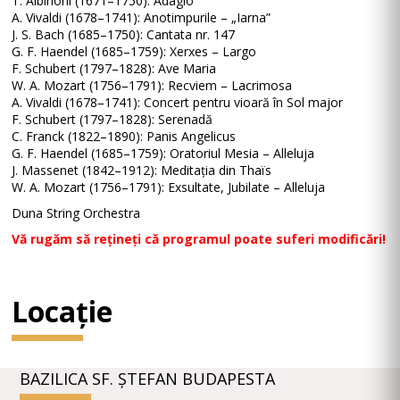
T. Albinoni (1671–1750): Adagio
A. Vivaldi (1678–1741): Anotimpurile – „Iarna”
J. S. Bach (1685–1750): Cantata nr. 147
G. F. Haendel (1685–1759): Xerxes – Largo
F. Schubert (1797–1828): Ave Maria
W. A. Mozart (1756–1791): Recviem – Lacrimosa
A. Vivaldi (1678–1741): Concert pentru vioară în Sol major
F. Schubert (1797–1828): Serenadă
C. Franck (1822–1890): Panis Angelicus
G. F. Haendel (1685–1759): Oratoriul Mesia – Alleluja
J. Massenet (1842–1912): Meditația din Thaïs
W. A. Mozart (1756–1791): Exsultate, Jubilate – Alleluja
Duna String Orchestra
Vă rugăm să rețineți că programul poate suferi modificări!
Locație
BAZILICA SF. ȘTEFAN BUDAPESTA