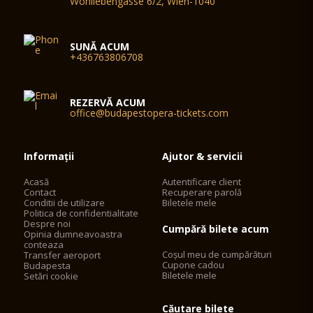
Wohllebengasse 6/2, Wien-1040
SUNĂ ACUM
+436763806708
REZERVĂ ACUM
office@budapestopera-tickets.com
Informații
Ajutor & servicii
Acasă
Autentificare client
Contact
Recuperare parolă
Conditii de utilizare
Biletele mele
Politica de confidentialitate
Despre noi
Cumpără bilete acum
Opinia dumneavoastra
conteaza
Coșul meu de cumpărături
Transfer aeroport
Cupone cadou
Budapesta
Biletele mele
Setări cookie
Căutare bilete