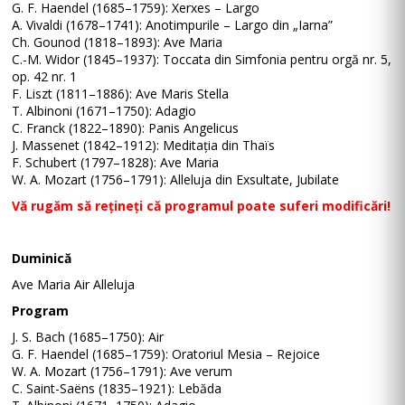
G. F. Haendel (1685–1759): Xerxes – Largo
A. Vivaldi (1678–1741): Anotimpurile – Largo din „Iarna”
Ch. Gounod (1818–1893): Ave Maria
C.-M. Widor (1845–1937): Toccata din Simfonia pentru orgă nr. 5,
op. 42 nr. 1
F. Liszt (1811–1886): Ave Maris Stella
T. Albinoni (1671–1750): Adagio
C. Franck (1822–1890): Panis Angelicus
J. Massenet (1842–1912): Meditația din Thaïs
F. Schubert (1797–1828): Ave Maria
W. A. Mozart (1756–1791): Alleluja din Exsultate, Jubilate
Vă rugăm să rețineți că programul poate suferi modificări!
Duminică
Ave Maria Air Alleluja
Program
J. S. Bach (1685–1750): Air
G. F. Haendel (1685–1759): Oratoriul Mesia – Rejoice
W. A. Mozart (1756–1791): Ave verum
C. Saint-Saëns (1835–1921): Lebăda