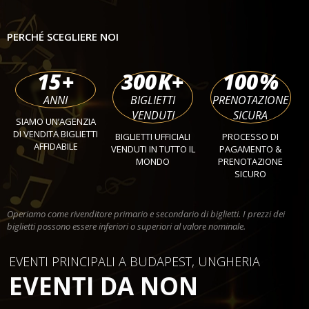
PERCHÉ SCEGLIERE NOI
15
+
300
K+
100
%
ANNI
BIGLIETTI
PRENOTAZIONE
VENDUTI
SICURA
SIAMO UN’AGENZIA
DI VENDITA BIGLIETTI
BIGLIETTI UFFICIALI
PROCESSO DI
AFFIDABILE
VENDUTI IN TUTTO IL
PAGAMENTO &
MONDO
PRENOTAZIONE
SICURO
Operiamo come rivenditore primario e secondario di biglietti. I prezzi dei
biglietti possono essere inferiori o superiori al valore nominale.
EVENTI PRINCIPALI A BUDAPEST, UNGHERIA
EVENTI DA NON