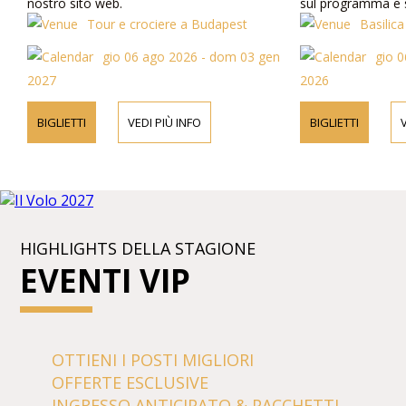
nostro sito web.
sul programma e su
sito web o contat
Tour e crociere a Budapest
Basilica
gio 06 ago 2026 - dom 03 gen
gio 0
2027
2026
BIGLIETTI
VEDI PIÙ INFO
BIGLIETTI
V
HIGHLIGHTS DELLA STAGIONE
EVENTI VIP
OTTIENI I POSTI MIGLIORI
OFFERTE ESCLUSIVE
INGRESSO ANTICIPATO & PACCHETTI