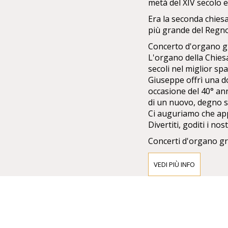
metà del XIV secolo e
Era la seconda chies
più grande del Regn
Concerto d'organo g
L'organo della Chiesa
secoli nel miglior spa
Giuseppe offrì una do
occasione del 40° an
di un nuovo, degno 
Ci auguriamo che appr
Divertiti, goditi i nost
Concerti d'organo gra
Francesco Giuseppe 
VEDI PIÙ INFO
celebrare il 40° anni
stato realizzato nell
piani del direttore d
elettropneumatico a q
nell'armadio dell'or
stati installati nel so