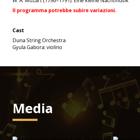
W. A. Mozart (1756–1791): Eine kleine Nachtmusik
Il programma potrebbe subire variazioni.
Cast
Duna String Orchestra
Gyula Gabora: violino
Media