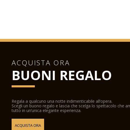
ACQUISTA ORA
BUONI REGALO
Regala a qualcuno una notte indimenticabile all’opera.
Scegli un buono regalo e lascia che scelga lo spettacolo che 
tutto in un’unica elegante esperienza.
ACQUISTA ORA