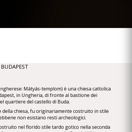
A BUDAPEST
(ungherese: Mátyás-templom) è una chiesa cattolica
apest, in Ungheria, di fronte al bastione dei
el quartiere del castello di Buda.
 della chiesa, fu originariamente costruito in stile
ebbene non esistano resti archeologici.
costruito nel florido stile tardo gotico nella seconda