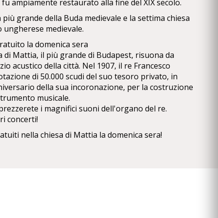
 fu ampiamente restaurato alla fine del XIX secolo.
a più grande della Buda medievale e la settima chiesa
o ungherese medievale.
ratuito la domenica sera
 di Mattia, il più grande di Budapest, risuona da
zio acustico della città. Nel 1907, il re Francesco
tazione di 50.000 scudi del suo tesoro privato, in
niversario della sua incoronazione, per la costruzione
strumento musicale.
ezzerete i magnifici suoni dell'organo del re.
ri concerti!
tuiti nella chiesa di Mattia la domenica sera!
ha donato un nuovo organo per la chiesa per
versario della sua incoronazione. L'"organo reale" è
'officina di Budapest della fabbrica Rieger, secondo i
'orchestra Viktor Sugár. Lo strumento
uattro manuali e 77 registri è stato collocato
gano progettato da Schulek. I tubi del 4° manuale sono
ttotetto della chiesa e il loro suono è stato diretto alla