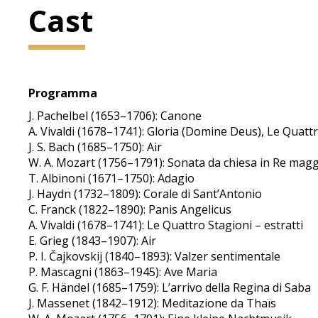
Cast
Programma
J. Pachelbel (1653–1706): Canone
A. Vivaldi (1678–1741): Gloria (Domine Deus), Le Quattr
J. S. Bach (1685–1750): Air
W. A. Mozart (1756–1791): Sonata da chiesa in Re mag
T. Albinoni (1671–1750): Adagio
J. Haydn (1732–1809): Corale di Sant’Antonio
C. Franck (1822–1890): Panis Angelicus
A. Vivaldi (1678–1741): Le Quattro Stagioni – estratti
E. Grieg (1843–1907): Air
P. I. Čajkovskij (1840–1893): Valzer sentimentale
P. Mascagni (1863–1945): Ave Maria
G. F. Händel (1685–1759): L’arrivo della Regina di Saba
J. Massenet (1842–1912): Meditazione da Thaïs