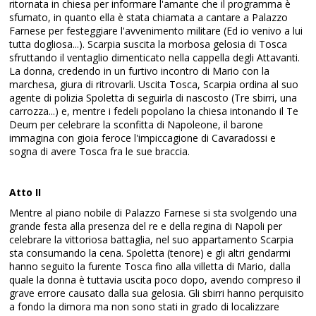
ritornata in chiesa per informare l'amante che il programma è
sfumato, in quanto ella è stata chiamata a cantare a Palazzo
Farnese per festeggiare l'avvenimento militare (Ed io venivo a lui
tutta dogliosa...). Scarpia suscita la morbosa gelosia di Tosca
sfruttando il ventaglio dimenticato nella cappella degli Attavanti.
La donna, credendo in un furtivo incontro di Mario con la
marchesa, giura di ritrovarli. Uscita Tosca, Scarpia ordina al suo
agente di polizia Spoletta di seguirla di nascosto (Tre sbirri, una
carrozza...) e, mentre i fedeli popolano la chiesa intonando il Te
Deum per celebrare la sconfitta di Napoleone, il barone
immagina con gioia feroce l'impiccagione di Cavaradossi e
sogna di avere Tosca fra le sue braccia.
Atto II
Mentre al piano nobile di Palazzo Farnese si sta svolgendo una
grande festa alla presenza del re e della regina di Napoli per
celebrare la vittoriosa battaglia, nel suo appartamento Scarpia
sta consumando la cena. Spoletta (tenore) e gli altri gendarmi
hanno seguito la furente Tosca fino alla villetta di Mario, dalla
quale la donna è tuttavia uscita poco dopo, avendo compreso il
grave errore causato dalla sua gelosia. Gli sbirri hanno perquisito
a fondo la dimora ma non sono stati in grado di localizzare