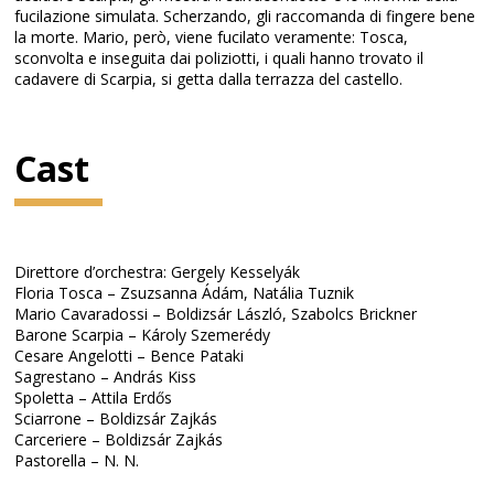
fucilazione simulata. Scherzando, gli raccomanda di fingere bene
la morte. Mario, però, viene fucilato veramente: Tosca,
sconvolta e inseguita dai poliziotti, i quali hanno trovato il
cadavere di Scarpia, si getta dalla terrazza del castello.
Cast
Direttore d’orchestra: Gergely Kesselyák
Floria Tosca – Zsuzsanna Ádám, Natália Tuznik
Mario Cavaradossi – Boldizsár László, Szabolcs Brickner
Barone Scarpia – Károly Szemerédy
Cesare Angelotti – Bence Pataki
Sagrestano – András Kiss
Spoletta – Attila Erdős
Sciarrone – Boldizsár Zajkás
Carceriere – Boldizsár Zajkás
Pastorella – N. N.