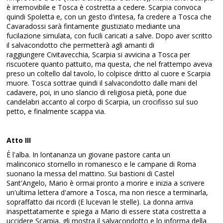
è irremovibile e Tosca è costretta a cedere. Scarpia convoca
quindi Spoletta e, con un gesto d'intesa, fa credere a Tosca che
Cavaradossi sarà fintamente giustiziato mediante una
fucilazione simulata, con fucili caricati a salve. Dopo aver scritto
il salvacondotto che permetterà agli amanti di
raggiungere Civitavecchia, Scarpia si avvicina a Tosca per
riscuotere quanto pattuito, ma questa, che nel frattempo aveva
preso un coltello dal tavolo, lo colpisce dritto al cuore e Scarpia
muore. Tosca sottrae quindi il salvacondotto dalle mani del
cadavere, poi, in uno slancio di religiosa pietà, pone due
candelabri accanto al corpo di Scarpia, un crocifisso sul suo
petto, e finalmente scappa via.
Atto III
È l'alba. In lontananza un giovane pastore canta un
malinconico stornello in romanesco e le campane di Roma
suonano la messa del mattino. Sui bastioni di Castel
Sant'Angelo, Mario è ormai pronto a morire e inizia a scrivere
un'ultima lettera d'amore a Tosca, ma non riesce a terminarla,
sopraffatto dai ricordi (E lucevan le stelle). La donna arriva
inaspettatamente e spiega a Mario di essere stata costretta a
uccidere Scarpia, gli mostra il salvacondotto e lo informa della