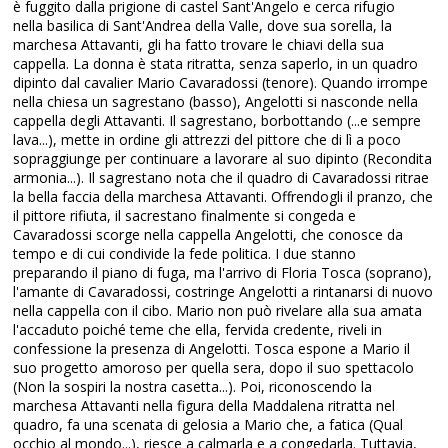
è fuggito dalla prigione di castel Sant'Angelo e cerca rifugio
nella basilica di Sant'Andrea della Valle, dove sua sorella, la
marchesa Attavanti, gli ha fatto trovare le chiavi della sua
cappella. La donna è stata ritratta, senza saperlo, in un quadro
dipinto dal cavalier Mario Cavaradossi (tenore). Quando irrompe
nella chiesa un sagrestano (basso), Angelotti si nasconde nella
cappella degli Attavanti. Il sagrestano, borbottando (...e sempre
lava...), mette in ordine gli attrezzi del pittore che di lì a poco
sopraggiunge per continuare a lavorare al suo dipinto (Recondita
armonia...). Il sagrestano nota che il quadro di Cavaradossi ritrae
la bella faccia della marchesa Attavanti. Offrendogli il pranzo, che
il pittore rifiuta, il sacrestano finalmente si congeda e
Cavaradossi scorge nella cappella Angelotti, che conosce da
tempo e di cui condivide la fede politica. I due stanno
preparando il piano di fuga, ma l'arrivo di Floria Tosca (soprano),
l'amante di Cavaradossi, costringe Angelotti a rintanarsi di nuovo
nella cappella con il cibo. Mario non può rivelare alla sua amata
l'accaduto poiché teme che ella, fervida credente, riveli in
confessione la presenza di Angelotti. Tosca espone a Mario il
suo progetto amoroso per quella sera, dopo il suo spettacolo
(Non la sospiri la nostra casetta...). Poi, riconoscendo la
marchesa Attavanti nella figura della Maddalena ritratta nel
quadro, fa una scenata di gelosia a Mario che, a fatica (Qual
occhio al mondo...), riesce a calmarla e a congedarla. Tuttavia,