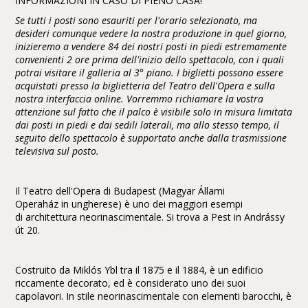
INFORMAZIONI IN CASO DI PIENO CASA!
Se tutti i posti sono esauriti per l'orario selezionato, ma
desideri comunque vedere la nostra produzione in quel giorno,
inizieremo a vendere 84 dei nostri posti in piedi estremamente
convenienti 2 ore prima dell'inizio dello spettacolo, con i quali
potrai visitare il galleria al 3° piano. I biglietti possono essere
acquistati presso la biglietteria del Teatro dell'Opera e sulla
nostra interfaccia online. Vorremmo richiamare la vostra
attenzione sul fatto che il palco è visibile solo in misura limitata
dai posti in piedi e dai sedili laterali, ma allo stesso tempo, il
seguito dello spettacolo è supportato anche dalla trasmissione
televisiva sul posto.
Il Teatro dell'Opera di Budapest (Magyar Állami
Operaház in ungherese) è uno dei maggiori esempi
di architettura neorinascimentale. Si trova a Pest in Andrássy
út 20.
Costruito da Miklós Ybl tra il 1875 e il 1884, è un edificio
riccamente decorato, ed è considerato uno dei suoi
capolavori. In stile neorinascimentale con elementi barocchi, è