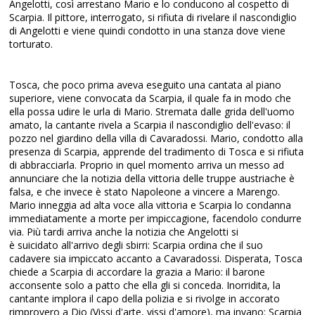
Angelotti, così arrestano Mario e lo conducono al cospetto di
Scarpia. Il pittore, interrogato, si rifiuta di rivelare il nascondiglio
di Angelotti e viene quindi condotto in una stanza dove viene
torturato.
Tosca, che poco prima aveva eseguito una cantata al piano
superiore, viene convocata da Scarpia, il quale fa in modo che
ella possa udire le urla di Mario. Stremata dalle grida dell'uomo
amato, la cantante rivela a Scarpia il nascondiglio dell'evaso: il
pozzo nel giardino della villa di Cavaradossi. Mario, condotto alla
presenza di Scarpia, apprende del tradimento di Tosca e si rifiuta
di abbracciarla. Proprio in quel momento arriva un messo ad
annunciare che la notizia della vittoria delle truppe austriache è
falsa, e che invece è stato Napoleone a vincere a Marengo.
Mario inneggia ad alta voce alla vittoria e Scarpia lo condanna
immediatamente a morte per impiccagione, facendolo condurre
via. Più tardi arriva anche la notizia che Angelotti si
è suicidato all'arrivo degli sbirri: Scarpia ordina che il suo
cadavere sia impiccato accanto a Cavaradossi. Disperata, Tosca
chiede a Scarpia di accordare la grazia a Mario: il barone
acconsente solo a patto che ella gli si conceda. Inorridita, la
cantante implora il capo della polizia e si rivolge in accorato
rimprovero a Dio (Vissi d'arte, vissi d'amore), ma invano: Scarpia