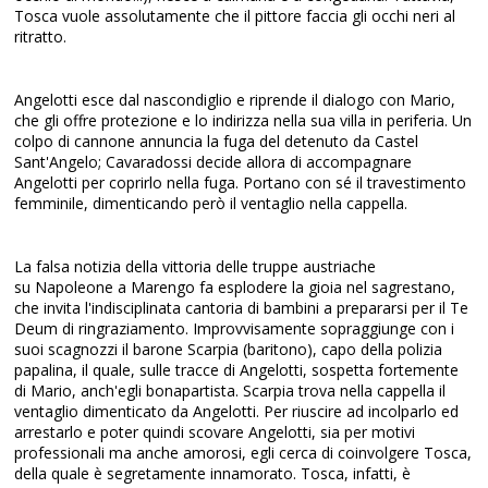
Tosca vuole assolutamente che il pittore faccia gli occhi neri al
ritratto.
Angelotti esce dal nascondiglio e riprende il dialogo con Mario,
che gli offre protezione e lo indirizza nella sua villa in periferia. Un
colpo di cannone annuncia la fuga del detenuto da Castel
Sant'Angelo; Cavaradossi decide allora di accompagnare
Angelotti per coprirlo nella fuga. Portano con sé il travestimento
femminile, dimenticando però il ventaglio nella cappella.
La falsa notizia della vittoria delle truppe austriache
su Napoleone a Marengo fa esplodere la gioia nel sagrestano,
che invita l'indisciplinata cantoria di bambini a prepararsi per il Te
Deum di ringraziamento. Improvvisamente sopraggiunge con i
suoi scagnozzi il barone Scarpia (baritono), capo della polizia
papalina, il quale, sulle tracce di Angelotti, sospetta fortemente
di Mario, anch'egli bonapartista. Scarpia trova nella cappella il
ventaglio dimenticato da Angelotti. Per riuscire ad incolparlo ed
arrestarlo e poter quindi scovare Angelotti, sia per motivi
professionali ma anche amorosi, egli cerca di coinvolgere Tosca,
della quale è segretamente innamorato. Tosca, infatti, è