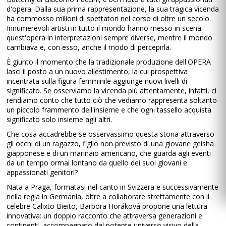
d'opera. Dalla sua prima rappresentazione, la sua tragica vicenda
ha commosso milioni di spettatori nel corso di oltre un secolo.
Innumerevoli artisti in tutto il mondo hanno messo in scena
quest'opera in interpretazioni sempre diverse, mentre il mondo
cambiava e, con esso, anche il modo di percepirla.
È giunto il momento che la tradizionale produzione dell'OPERA
lasci il posto a un nuovo allestimento, la cui prospettiva
incentrata sulla figura femminile aggiunge nuovi livelli di
significato. Se osserviamo la vicenda più attentamente, infatti, ci
rendiamo conto che tutto ciò che vediamo rappresenta soltanto
un piccolo frammento dell'insieme e che ogni tassello acquista
significato solo insieme agli altri.
Che cosa accadrebbe se osservassimo questa storia attraverso
gli occhi di un ragazzo, figlio non previsto di una giovane geisha
giapponese e di un marinaio americano, che guarda agli eventi
da un tempo ormai lontano da quello dei suoi giovani e
appassionati genitori?
Nata a Praga, formatasi nel canto in Svizzera e successivamente
nella regia in Germania, oltre a collaborare strettamente con il
celebre Calixto Bieito, Barbora Horáková propone una lettura
innovativa: un doppio racconto che attraversa generazioni e
continenti, accompagnato dal potente universo visivo della