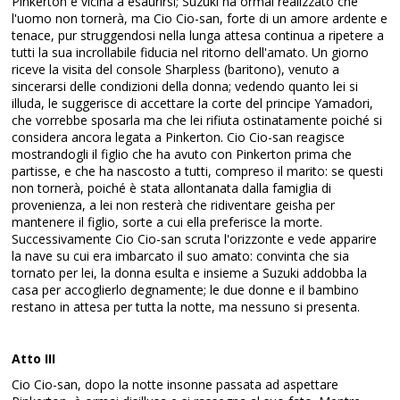
Pinkerton è vicina a esaurirsi; Suzuki ha ormai realizzato che
l'uomo non tornerà, ma Cio Cio-san, forte di un amore ardente e
tenace, pur struggendosi nella lunga attesa continua a ripetere a
tutti la sua incrollabile fiducia nel ritorno dell'amato. Un giorno
riceve la visita del console Sharpless (baritono), venuto a
sincerarsi delle condizioni della donna; vedendo quanto lei si
illuda, le suggerisce di accettare la corte del principe Yamadori,
che vorrebbe sposarla ma che lei rifiuta ostinatamente poiché si
considera ancora legata a Pinkerton. Cio Cio-san reagisce
mostrandogli il figlio che ha avuto con Pinkerton prima che
partisse, e che ha nascosto a tutti, compreso il marito: se questi
non tornerà, poiché è stata allontanata dalla famiglia di
provenienza, a lei non resterà che ridiventare geisha per
mantenere il figlio, sorte a cui ella preferisce la morte.
Successivamente Cio Cio-san scruta l'orizzonte e vede apparire
la nave su cui era imbarcato il suo amato: convinta che sia
tornato per lei, la donna esulta e insieme a Suzuki addobba la
casa per accoglierlo degnamente; le due donne e il bambino
restano in attesa per tutta la notte, ma nessuno si presenta.
Atto III
Cio Cio-san, dopo la notte insonne passata ad aspettare