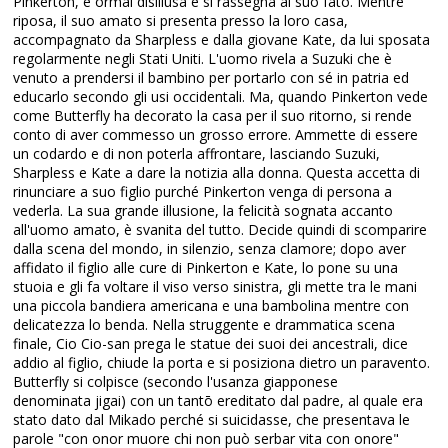
Pinkerton, è ormai disillusa e si rassegna al suo fato. Mentre
riposa, il suo amato si presenta presso la loro casa,
accompagnato da Sharpless e dalla giovane Kate, da lui sposata
regolarmente negli Stati Uniti. L'uomo rivela a Suzuki che è
venuto a prendersi il bambino per portarlo con sé in patria ed
educarlo secondo gli usi occidentali. Ma, quando Pinkerton vede
come Butterfly ha decorato la casa per il suo ritorno, si rende
conto di aver commesso un grosso errore. Ammette di essere
un codardo e di non poterla affrontare, lasciando Suzuki,
Sharpless e Kate a dare la notizia alla donna. Questa accetta di
rinunciare a suo figlio purché Pinkerton venga di persona a
vederla. La sua grande illusione, la felicità sognata accanto
all'uomo amato, è svanita del tutto. Decide quindi di scomparire
dalla scena del mondo, in silenzio, senza clamore; dopo aver
affidato il figlio alle cure di Pinkerton e Kate, lo pone su una
stuoia e gli fa voltare il viso verso sinistra, gli mette tra le mani
una piccola bandiera americana e una bambolina mentre con
delicatezza lo benda. Nella struggente e drammatica scena
finale, Cio Cio-san prega le statue dei suoi dei ancestrali, dice
addio al figlio, chiude la porta e si posiziona dietro un paravento.
Butterfly si colpisce (secondo l'usanza giapponese
denominata jigai) con un tantō ereditato dal padre, al quale era
stato dato dal Mikado perché si suicidasse, che presentava le
parole "con onor muore chi non può serbar vita con onore"