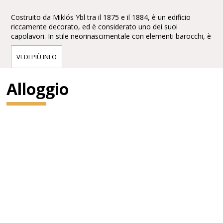
Costruito da Miklós Ybl tra il 1875 e il 1884, è un edificio
riccamente decorato, ed è considerato uno dei suoi
capolavori. In stile neorinascimentale con elementi barocchi, è
arricchito con affreschi e sculture di Bertalan Székely,Mór
Than e Károly Lotz.
VEDI PIÙ INFO
Alloggio
Di fronte alla facciata vi sono le statue di Ferenc Erkel,
compositore dell'inno nazionale, e del compositore
classicoFranz Liszt, entrambe di Alajos Stróbl.
Gustav Mahler ne fu direttore dal 1888 al 1891.