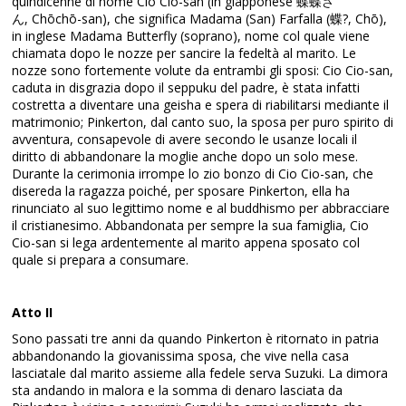
quindicenne di nome Cio Cio-san (in giapponese 蝶蝶さ
ん, Chōchō-san), che significa Madama (San) Farfalla (蝶?, Chō),
in inglese Madama Butterfly (soprano), nome col quale viene
chiamata dopo le nozze per sancire la fedeltà al marito. Le
nozze sono fortemente volute da entrambi gli sposi: Cio Cio-san,
caduta in disgrazia dopo il seppuku del padre, è stata infatti
costretta a diventare una geisha e spera di riabilitarsi mediante il
matrimonio; Pinkerton, dal canto suo, la sposa per puro spirito di
avventura, consapevole di avere secondo le usanze locali il
diritto di abbandonare la moglie anche dopo un solo mese.
Durante la cerimonia irrompe lo zio bonzo di Cio Cio-san, che
disereda la ragazza poiché, per sposare Pinkerton, ella ha
rinunciato al suo legittimo nome e al buddhismo per abbracciare
il cristianesimo. Abbandonata per sempre la sua famiglia, Cio
Cio-san si lega ardentemente al marito appena sposato col
quale si prepara a consumare.
Atto II
Sono passati tre anni da quando Pinkerton è ritornato in patria
abbandonando la giovanissima sposa, che vive nella casa
lasciatale dal marito assieme alla fedele serva Suzuki. La dimora
sta andando in malora e la somma di denaro lasciata da