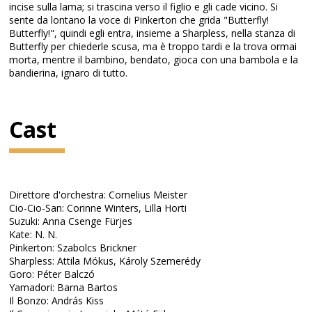
incise sulla lama; si trascina verso il figlio e gli cade vicino. Si
sente da lontano la voce di Pinkerton che grida "Butterfly!
Butterfly!", quindi egli entra, insieme a Sharpless, nella stanza di
Butterfly per chiederle scusa, ma è troppo tardi e la trova ormai
morta, mentre il bambino, bendato, gioca con una bambola e la
bandierina, ignaro di tutto.
Cast
Direttore d'orchestra: Cornelius Meister
Cio-Cio-San: Corinne Winters, Lilla Horti
Suzuki: Anna Csenge Fürjes
Kate: N. N.
Pinkerton: Szabolcs Brickner
Sharpless: Attila Mókus, Károly Szemerédy
Goro: Péter Balczó
Yamadori: Barna Bartos
Il Bonzo: András Kiss