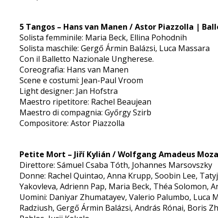
5 Tangos – Hans van Manen / Astor Piazzolla | Ball
Solista femminile: Maria Beck, Ellina Pohodnih
Solista maschile: Gergő Ármin Balázsi, Luca Massara
Con il Balletto Nazionale Ungherese.
Coreografia: Hans van Manen
Scene e costumi: Jean-Paul Vroom
Light designer: Jan Hofstra
Maestro ripetitore: Rachel Beaujean
Maestro di compagnia: Győrgy Szirb
Compositore: Astor Piazzolla
Petite Mort – Jiří Kylián / Wolfgang Amadeus Moza
Direttore: Sámuel Csaba Tóth, Johannes Marsovszky
Donne: Rachel Quintao, Anna Krupp, Soobin Lee, Tatyja
Yakovleva, Adrienn Pap, Maria Beck, Théa Solomon, Ana
Uomini: Daniyar Zhumatayev, Valerio Palumbo, Luca Ma
Radziush, Gergő Ármin Balázsi, András Rónai, Boris Zhu