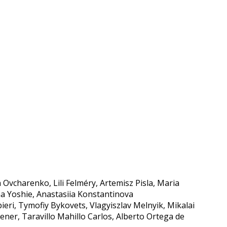
Ovcharenko, Lili Felméry, Artemisz Pisla, Maria
na Yoshie, Anastasiia Konstantinova
ri, Tymofiy Bykovets, Vlagyiszlav Melnyik, Mikalai
ener, Taravillo Mahillo Carlos, Alberto Ortega de