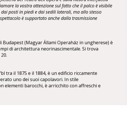
mare la vostra attenzione sul fatto che il palco è visibile
dai posti in piedi e dai sedili laterali, ma allo stesso
o spettacolo è supportato anche dalla trasmissione
 di Budapest (Magyar Állami Operaház in ungherese) è
mpi di architettura neorinascimentale. Si trova
 20.
l tra il 1875 e il 1884, è un edificio riccamente
erato uno dei suoi capolavori. In stile
 elementi barocchi, è arricchito con affreschi e
 Székely,Mór Than e Károly Lotz.
ta vi sono le statue di Ferenc Erkel, compositore
e del compositore classicoFranz Liszt, entrambe