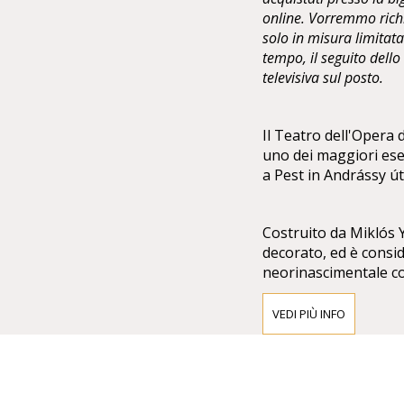
online. Vorremmo richia
solo in misura limitata 
tempo, il seguito dell
televisiva sul posto.
Il Teatro dell'Opera
uno dei maggiori ese
a Pest in Andrássy út
Costruito da Miklós Yb
decorato, ed è consid
neorinascimentale con
sculture di Bertalan
VEDI PIÙ INFO
Di fronte alla faccia
dell'inno nazionale, 
di Alajos Stróbl.