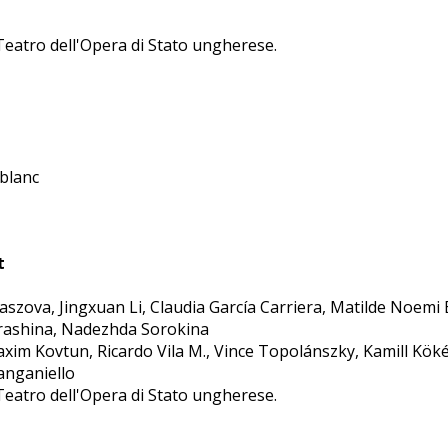
Teatro dell'Opera di Stato ungherese.
eblanc
t
zova, Jingxuan Li, Claudia García Carriera, Matilde Noemi B
brashina, Nadezhda Sorokina
xim Kovtun, Ricardo Vila M., Vince Topolánszky, Kamill Kök
anganiello
Teatro dell'Opera di Stato ungherese.