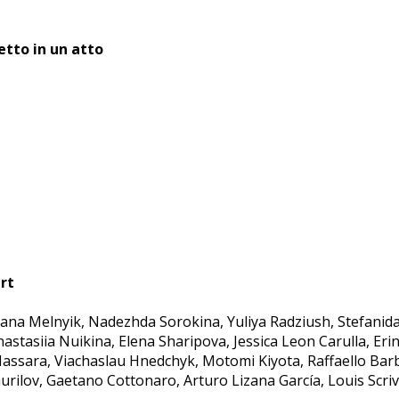
etto in un atto
rt
na Melnyik, Nadezhda Sorokina, Yuliya Radziush, Stefanida 
stasiia Nuikina, Elena Sharipova, Jessica Leon Carulla, Eri
ssara, Viachaslau Hnedchyk, Motomi Kiyota, Raffaello Barbie
rilov, Gaetano Cottonaro, Arturo Lizana García, Louis Scriv