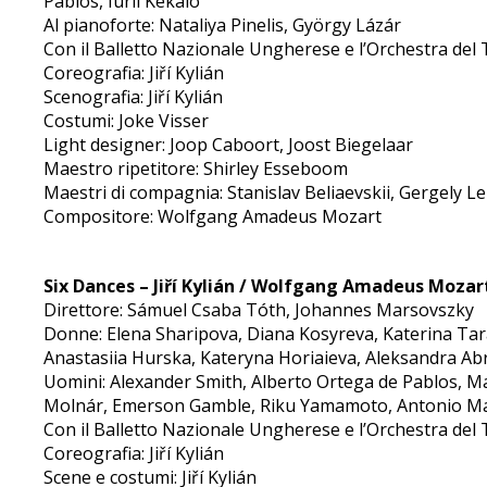
Pablos, Iurii Kekalo
Al pianoforte: Nataliya Pinelis, György Lázár
Con il Balletto Nazionale Ungherese e l’Orchestra del 
Coreografia: Jiří Kylián
Scenografia: Jiří Kylián
Costumi: Joke Visser
Light designer: Joop Caboort, Joost Biegelaar
Maestro ripetitore: Shirley Esseboom
Maestri di compagnia: Stanislav Beliaevskii, Gergely L
Compositore: Wolfgang Amadeus Mozart
Six Dances – Jiří Kylián / Wolfgang Amadeus Mozar
Direttore: Sámuel Csaba Tóth, Johannes Marsovszky
Donne: Elena Sharipova, Diana Kosyreva, Katerina Taras
Anastasiia Hurska, Kateryna Horiaieva, Aleksandra A
Uomini: Alexander Smith, Alberto Ortega de Pablos, Ma
Molnár, Emerson Gamble, Riku Yamamoto, Antonio M
Con il Balletto Nazionale Ungherese e l’Orchestra del 
Coreografia: Jiří Kylián
Scene e costumi: Jiří Kylián