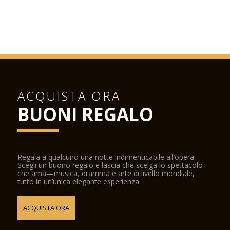
ACQUISTA ORA
BUONI REGALO
Regala a qualcuno una notte indimenticabile all’opera.
Scegli un buono regalo e lascia che scelga lo spettacolo
che ama—musica, dramma e arte di livello mondiale,
tutto in un’unica elegante esperienza.
ACQUISTA ORA