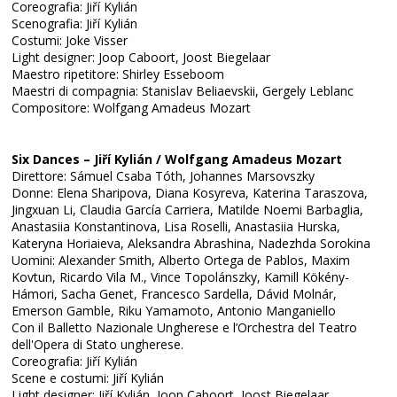
Coreografia: Jiří Kylián
Scenografia: Jiří Kylián
Costumi: Joke Visser
Light designer: Joop Caboort, Joost Biegelaar
Maestro ripetitore: Shirley Esseboom
Maestri di compagnia: Stanislav Beliaevskii, Gergely Leblanc
Compositore: Wolfgang Amadeus Mozart
Six Dances – Jiří Kylián / Wolfgang Amadeus Mozart
Direttore: Sámuel Csaba Tóth, Johannes Marsovszky
Donne: Elena Sharipova, Diana Kosyreva, Katerina Taraszova,
Jingxuan Li, Claudia García Carriera, Matilde Noemi Barbaglia,
Anastasiia Konstantinova, Lisa Roselli, Anastasiia Hurska,
Kateryna Horiaieva, Aleksandra Abrashina, Nadezhda Sorokina
Uomini: Alexander Smith, Alberto Ortega de Pablos, Maxim
Kovtun, Ricardo Vila M., Vince Topolánszky, Kamill Kökény-
Hámori, Sacha Genet, Francesco Sardella, Dávid Molnár,
Emerson Gamble, Riku Yamamoto, Antonio Manganiello
Con il Balletto Nazionale Ungherese e l’Orchestra del Teatro
dell'Opera di Stato ungherese.
Coreografia: Jiří Kylián
Scene e costumi: Jiří Kylián
Light designer: Jiří Kylián, Joop Caboort, Joost Biegelaar