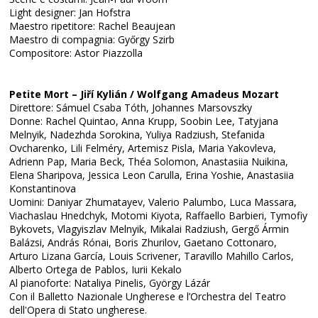
Light designer: Jan Hofstra
Maestro ripetitore: Rachel Beaujean
Maestro di compagnia: Győrgy Szirb
Compositore: Astor Piazzolla
Petite Mort – Jiří Kylián / Wolfgang Amadeus Mozart
Direttore: Sámuel Csaba Tóth, Johannes Marsovszky
Donne: Rachel Quintao, Anna Krupp, Soobin Lee, Tatyjana
Melnyik, Nadezhda Sorokina, Yuliya Radziush, Stefanida
Ovcharenko, Lili Felméry, Artemisz Pisla, Maria Yakovleva,
Adrienn Pap, Maria Beck, Théa Solomon, Anastasiia Nuikina,
Elena Sharipova, Jessica Leon Carulla, Erina Yoshie, Anastasiia
Konstantinova
Uomini: Daniyar Zhumatayev, Valerio Palumbo, Luca Massara,
Viachaslau Hnedchyk, Motomi Kiyota, Raffaello Barbieri, Tymofiy
Bykovets, Vlagyiszlav Melnyik, Mikalai Radziush, Gergő Ármin
Balázsi, András Rónai, Boris Zhurilov, Gaetano Cottonaro,
Arturo Lizana García, Louis Scrivener, Taravillo Mahillo Carlos,
Alberto Ortega de Pablos, Iurii Kekalo
Al pianoforte: Nataliya Pinelis, György Lázár
Con il Balletto Nazionale Ungherese e l’Orchestra del Teatro
dell'Opera di Stato ungherese.