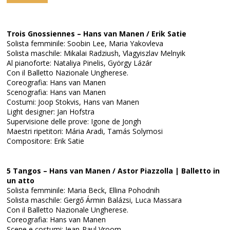
Trois Gnossiennes – Hans van Manen / Erik Satie
Solista femminile: Soobin Lee, Maria Yakovleva
Solista maschile: Mikalai Radziush, Vlagyiszlav Melnyik
Al pianoforte: Nataliya Pinelis, György Lázár
Con il Balletto Nazionale Ungherese.
Coreografia: Hans van Manen
Scenografia: Hans van Manen
Costumi: Joop Stokvis, Hans van Manen
Light designer: Jan Hofstra
Supervisione delle prove: Igone de Jongh
Maestri ripetitori: Mária Aradi, Tamás Solymosi
Compositore: Erik Satie
5 Tangos – Hans van Manen / Astor Piazzolla | Balletto in
un atto
Solista femminile: Maria Beck, Ellina Pohodnih
Solista maschile: Gergő Ármin Balázsi, Luca Massara
Con il Balletto Nazionale Ungherese.
Coreografia: Hans van Manen
Scene e costumi: Jean-Paul Vroom