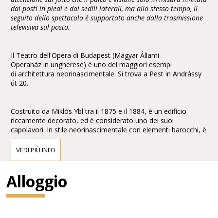
dai posti in piedi e dai sedili laterali, ma allo stesso tempo, il
seguito dello spettacolo è supportato anche dalla trasmissione
televisiva sul posto.
Il Teatro dell'Opera di Budapest (Magyar Állami
Operaház in ungherese) è uno dei maggiori esempi
di architettura neorinascimentale. Si trova a Pest in Andrássy
út 20.
Costruito da Miklós Ybl tra il 1875 e il 1884, è un edificio
riccamente decorato, ed è considerato uno dei suoi
capolavori. In stile neorinascimentale con elementi barocchi, è
arricchito con affreschi e sculture di Bertalan Székely,Mór
Than e Károly Lotz.
VEDI PIÙ INFO
Alloggio
Di fronte alla facciata vi sono le statue di Ferenc Erkel,
compositore dell'inno nazionale, e del compositore
classicoFranz Liszt, entrambe di Alajos Stróbl.
Gustav Mahler ne fu direttore dal 1888 al 1891.