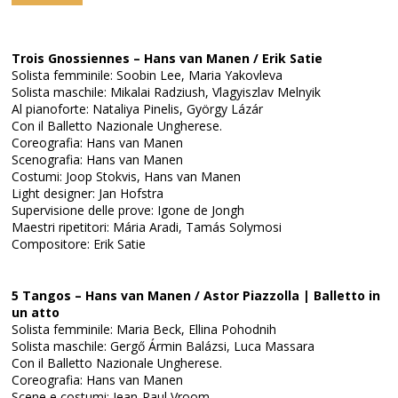
Trois Gnossiennes – Hans van Manen / Erik Satie
Solista femminile: Soobin Lee, Maria Yakovleva
Solista maschile: Mikalai Radziush, Vlagyiszlav Melnyik
Al pianoforte: Nataliya Pinelis, György Lázár
Con il Balletto Nazionale Ungherese.
Coreografia: Hans van Manen
Scenografia: Hans van Manen
Costumi: Joop Stokvis, Hans van Manen
Light designer: Jan Hofstra
Supervisione delle prove: Igone de Jongh
Maestri ripetitori: Mária Aradi, Tamás Solymosi
Compositore: Erik Satie
5 Tangos – Hans van Manen / Astor Piazzolla | Balletto in
un atto
Solista femminile: Maria Beck, Ellina Pohodnih
Solista maschile: Gergő Ármin Balázsi, Luca Massara
Con il Balletto Nazionale Ungherese.
Coreografia: Hans van Manen
Scene e costumi: Jean-Paul Vroom