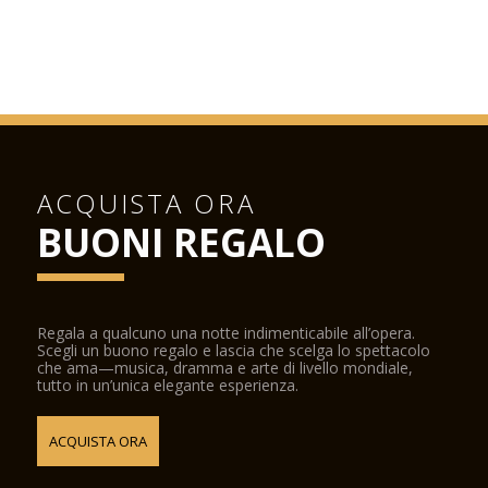
ACQUISTA ORA
BUONI REGALO
Regala a qualcuno una notte indimenticabile all’opera.
Scegli un buono regalo e lascia che scelga lo spettacolo
che ama—musica, dramma e arte di livello mondiale,
tutto in un’unica elegante esperienza.
ACQUISTA ORA