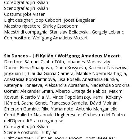
Coreografia: Jiří Kylián
Scenografia: Jiří Kylián
Costumi: Joke Visser
Light designer: Joop Caboort, Joost Biegelaar
Maestro ripetitore: Shirley Esseboom
Maestri di compagnia: Stanislav Beliaevskii, Gergely Leblanc
Compositore: Wolfgang Amadeus Mozart
Six Dances – Jiří Kylián / Wolfgang Amadeus Mozart
Direttore: Sámuel Csaba Tóth, Johannes Marsovszky
Donne: Elena Sharipova, Diana Kosyreva, Katerina Taraszova,
Jingxuan Li, Claudia García Carriera, Matilde Noemi Barbaglia,
Anastasiia Konstantinova, Lisa Roselli, Anastasiia Hurska,
Kateryna Horiaieva, Aleksandra Abrashina, Nadezhda Sorokina
Uomini: Alexander Smith, Alberto Ortega de Pablos, Maxim
Kovtun, Ricardo Vila M., Vince Topolánszky, Kamill Kökény-
Hámori, Sacha Genet, Francesco Sardella, Dávid Molnár,
Emerson Gamble, Riku Yamamoto, Antonio Manganiello
Con il Balletto Nazionale Ungherese e l’Orchestra del Teatro
dell'Opera di Stato ungherese.
Coreografia: Jiří Kylián
Scene e costumi: Jiří Kylián
Light designer: Jiří Kylián, Joop Caboort, Joost Biegelaar