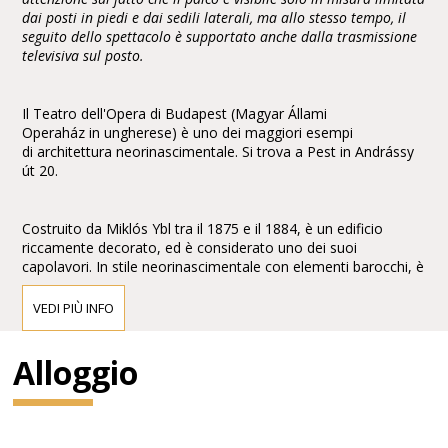
dai posti in piedi e dai sedili laterali, ma allo stesso tempo, il
seguito dello spettacolo è supportato anche dalla trasmissione
televisiva sul posto.
Il Teatro dell'Opera di Budapest (Magyar Állami
Operaház in ungherese) è uno dei maggiori esempi
di architettura neorinascimentale. Si trova a Pest in Andrássy
út 20.
Costruito da Miklós Ybl tra il 1875 e il 1884, è un edificio
riccamente decorato, ed è considerato uno dei suoi
capolavori. In stile neorinascimentale con elementi barocchi, è
arricchito con affreschi e sculture di Bertalan Székely,Mór
Than e Károly Lotz.
VEDI PIÙ INFO
Alloggio
Di fronte alla facciata vi sono le statue di Ferenc Erkel,
compositore dell'inno nazionale, e del compositore
classicoFranz Liszt, entrambe di Alajos Stróbl.
Gustav Mahler ne fu direttore dal 1888 al 1891.