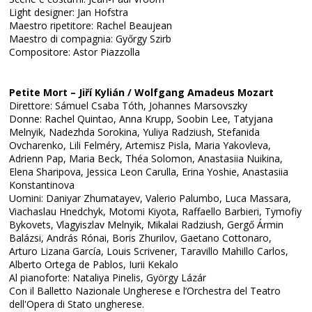
Light designer: Jan Hofstra
Maestro ripetitore: Rachel Beaujean
Maestro di compagnia: Győrgy Szirb
Compositore: Astor Piazzolla
Petite Mort – Jiří Kylián / Wolfgang Amadeus Mozart
Direttore: Sámuel Csaba Tóth, Johannes Marsovszky
Donne: Rachel Quintao, Anna Krupp, Soobin Lee, Tatyjana
Melnyik, Nadezhda Sorokina, Yuliya Radziush, Stefanida
Ovcharenko, Lili Felméry, Artemisz Pisla, Maria Yakovleva,
Adrienn Pap, Maria Beck, Théa Solomon, Anastasiia Nuikina,
Elena Sharipova, Jessica Leon Carulla, Erina Yoshie, Anastasiia
Konstantinova
Uomini: Daniyar Zhumatayev, Valerio Palumbo, Luca Massara,
Viachaslau Hnedchyk, Motomi Kiyota, Raffaello Barbieri, Tymofiy
Bykovets, Vlagyiszlav Melnyik, Mikalai Radziush, Gergő Ármin
Balázsi, András Rónai, Boris Zhurilov, Gaetano Cottonaro,
Arturo Lizana García, Louis Scrivener, Taravillo Mahillo Carlos,
Alberto Ortega de Pablos, Iurii Kekalo
Al pianoforte: Nataliya Pinelis, György Lázár
Con il Balletto Nazionale Ungherese e l’Orchestra del Teatro
dell'Opera di Stato ungherese.