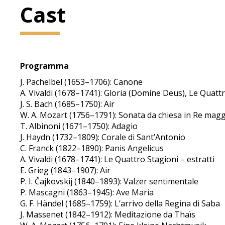
Cast
Programma
J. Pachelbel (1653–1706): Canone
A. Vivaldi (1678–1741): Gloria (Domine Deus), Le Quattr
J. S. Bach (1685–1750): Air
W. A. Mozart (1756–1791): Sonata da chiesa in Re mag
T. Albinoni (1671–1750): Adagio
J. Haydn (1732–1809): Corale di Sant’Antonio
C. Franck (1822–1890): Panis Angelicus
A. Vivaldi (1678–1741): Le Quattro Stagioni – estratti
E. Grieg (1843–1907): Air
P. I. Čajkovskij (1840–1893): Valzer sentimentale
P. Mascagni (1863–1945): Ave Maria
G. F. Händel (1685–1759): L’arrivo della Regina di Saba
J. Massenet (1842–1912): Meditazione da Thaïs