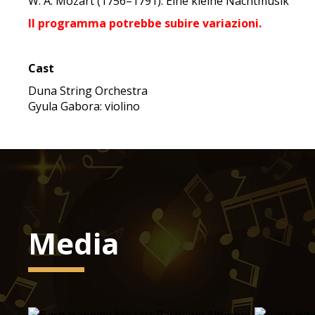
W. A. Mozart (1756–1791): Eine kleine Nachtmusik
Il programma potrebbe subire variazioni.
Cast
Duna String Orchestra
Gyula Gabora: violino
Media