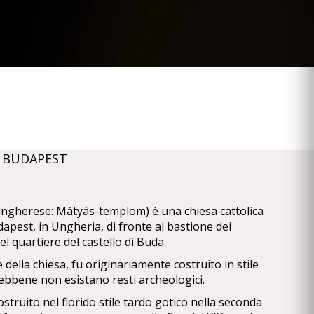
A BUDAPEST
(ungherese: Mátyás-templom) è una chiesa cattolica
apest, in Ungheria, di fronte al bastione dei
el quartiere del castello di Buda.
 della chiesa, fu originariamente costruito in stile
ebbene non esistano resti archeologici.
costruito nel florido stile tardo gotico nella seconda