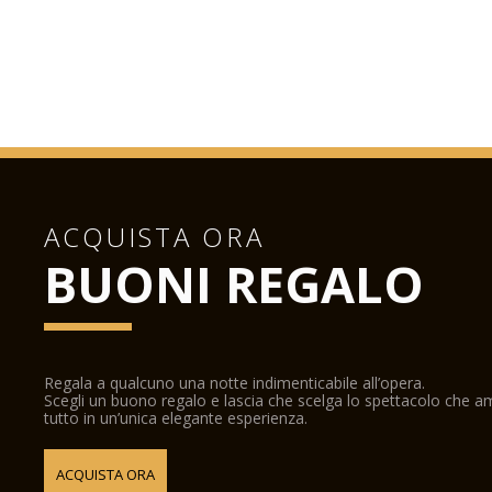
ACQUISTA ORA
BUONI REGALO
Regala a qualcuno una notte indimenticabile all’opera.
Scegli un buono regalo e lascia che scelga lo spettacolo che 
tutto in un’unica elegante esperienza.
ACQUISTA ORA