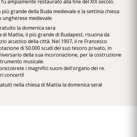
 fu ampiamente restaurato alla fine del XIX secolo.
a più grande della Buda medievale e la settima chiesa
o ungherese medievale.
ratuito la domenica sera
 di Mattia, il più grande di Budapest, risuona da
zio acustico della città. Nel 1907, il re Francesco
tazione di 50.000 scudi del suo tesoro privato, in
niversario della sua incoronazione, per la costruzione
strumento musicale.
ezzerete i magnifici suoni dell'organo del re.
ri concerti!
tuiti nella chiesa di Mattia la domenica sera!
ha donato un nuovo organo per la chiesa per
versario della sua incoronazione. L'"organo reale" è
'officina di Budapest della fabbrica Rieger, secondo i
'orchestra Viktor Sugár. Lo strumento
uattro manuali e 77 registri è stato collocato
gano progettato da Schulek. I tubi del 4° manuale sono
ttotetto della chiesa e il loro suono è stato diretto alla