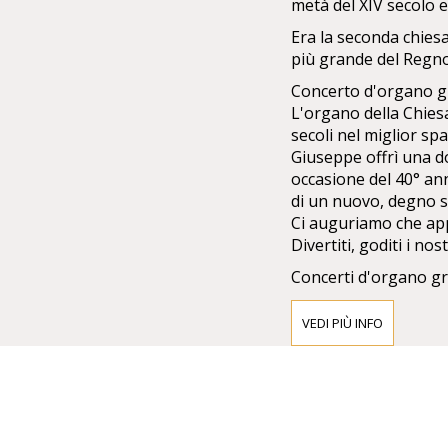
metà del XIV secolo e
Era la seconda chies
più grande del Regn
Concerto d'organo g
L'organo della Chiesa
secoli nel miglior spa
Giuseppe offrì una do
occasione del 40° an
di un nuovo, degno 
Ci auguriamo che appr
Divertiti, goditi i nost
Concerti d'organo gra
Francesco Giuseppe 
VEDI PIÙ INFO
celebrare il 40° anni
stato realizzato nell
piani del direttore d
elettropneumatico a q
nell'armadio dell'or
stati installati nel so