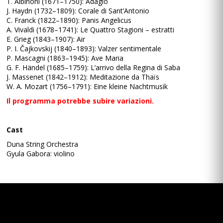
T. Albinoni (1671–1750): Adagio
J. Haydn (1732–1809): Corale di Sant’Antonio
C. Franck (1822–1890): Panis Angelicus
A. Vivaldi (1678–1741): Le Quattro Stagioni – estratti
E. Grieg (1843–1907): Air
P. I. Čajkovskij (1840–1893): Valzer sentimentale
P. Mascagni (1863–1945): Ave Maria
G. F. Händel (1685–1759): L’arrivo della Regina di Saba
J. Massenet (1842–1912): Meditazione da Thaïs
W. A. Mozart (1756–1791): Eine kleine Nachtmusik
Il programma potrebbe subire variazioni.
Cast
Duna String Orchestra
Gyula Gabora: violino