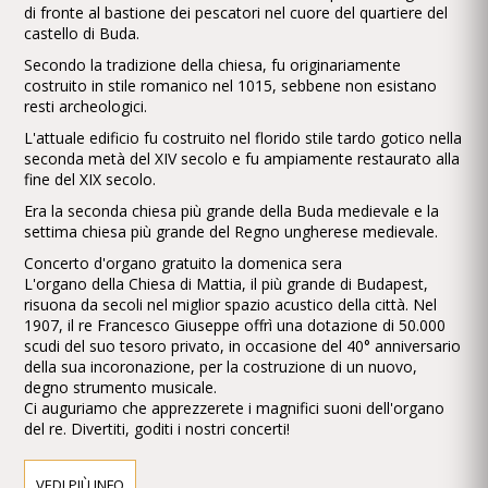
di fronte al bastione dei pescatori nel cuore del quartiere del
castello di Buda.
Secondo la tradizione della chiesa, fu originariamente
costruito in stile romanico nel 1015, sebbene non esistano
resti archeologici.
L'attuale edificio fu costruito nel florido stile tardo gotico nella
seconda metà del XIV secolo e fu ampiamente restaurato alla
fine del XIX secolo.
Era la seconda chiesa più grande della Buda medievale e la
settima chiesa più grande del Regno ungherese medievale.
Concerto d'organo gratuito la domenica sera
L'organo della Chiesa di Mattia, il più grande di Budapest,
risuona da secoli nel miglior spazio acustico della città. Nel
1907, il re Francesco Giuseppe offrì una dotazione di 50.000
scudi del suo tesoro privato, in occasione del 40° anniversario
della sua incoronazione, per la costruzione di un nuovo,
degno strumento musicale.
Ci auguriamo che apprezzerete i magnifici suoni dell'organo
del re. Divertiti, goditi i nostri concerti!
Concerti d'organo gratuiti nella chiesa di Mattia la domenica
sera!
VEDI PIÙ INFO