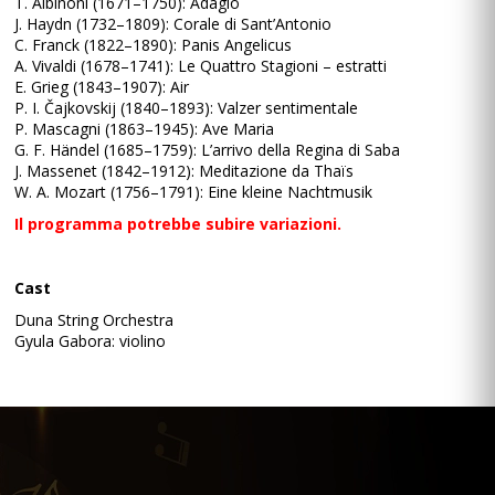
T. Albinoni (1671–1750): Adagio
J. Haydn (1732–1809): Corale di Sant’Antonio
C. Franck (1822–1890): Panis Angelicus
A. Vivaldi (1678–1741): Le Quattro Stagioni – estratti
E. Grieg (1843–1907): Air
P. I. Čajkovskij (1840–1893): Valzer sentimentale
P. Mascagni (1863–1945): Ave Maria
G. F. Händel (1685–1759): L’arrivo della Regina di Saba
J. Massenet (1842–1912): Meditazione da Thaïs
W. A. Mozart (1756–1791): Eine kleine Nachtmusik
Il programma potrebbe subire variazioni.
Cast
Duna String Orchestra
Gyula Gabora: violino