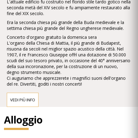
L'attuale edificio fu costruito nel florido stile tardo gotico nella
seconda metà del XIV secolo e fu ampiamente restaurato alla
fine del XIX secolo.
Era la seconda chiesa più grande della Buda medievale e la
settima chiesa più grande del Regno ungherese medievale.
Concerto d'organo gratuito la domenica sera
L'organo della Chiesa di Mattia, il più grande di Budapest,
risuona da secoli nel miglior spazio acustico della città. Nel
1907, il re Francesco Giuseppe offrì una dotazione di 50.000
scudi del suo tesoro privato, in occasione del 40° anniversario
della sua incoronazione, per la costruzione di un nuovo,
degno strumento musicale.
Ci auguriamo che apprezzerete i magnifici suoni dell'organo
del re. Divertiti, goditi i nostri concerti!
Concerti d'organo gratuiti nella chiesa di Mattia la domenica
sera!
VEDI PIÙ INFO
Francesco Giuseppe ha donato un nuovo organo per la chiesa
per celebrare il 40° anniversario della sua incoronazione.
Alloggio
L'"organo reale" è stato realizzato nell'officina di Budapest
della fabbrica Rieger, secondo i piani del direttore d'orchestra
Viktor Sugár. Lo strumento elettropneumatico a quattro
manuali e 77 registri è stato collocato nell'armadio