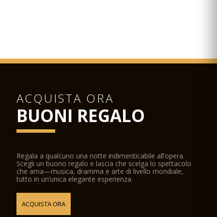
ACQUISTA ORA
BUONI REGALO
Regala a qualcuno una notte indimenticabile all’opera.
Scegli un buono regalo e lascia che scelga lo spettacolo
che ama—musica, dramma e arte di livello mondiale,
tutto in un’unica elegante esperienza.
ACQUISTA ORA