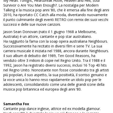
My Heart Tonight, Heartbreak Hotel, Heaven and Hell, Soul
Survivor o Are You Man Enough?. La nostalgia per Modern
Talking e la musica pop anni ’80, che è emersa alla fine degli anni
2010, ha riportato CC Catch alla moda, diventando nuovamente
il punto culminante degli eventi RETRO con remix dei suoi vecchi
successi e delle sue nuove canzoni.
Jason Sean Donovan (nato il 1 giugno 1968 a Melbourne,
Australia) è un attore, cantante e pop star australiano.
Ha raggiunto la fama con la soap opera australiana Neighbours.
Successivamente ha recitato in diversi film e serie TV. La sua
carriera musicale è iniziata nel 1988, ancora durante Neighbours.
Il suo album di debutto del 1989, Ten Good Reasons, ha
venduto oltre 3 milioni di copie nel Regno Unito. Tra il 1988 e il
1992, Jason ha registrato diversi successi, inclusi 16 Top 40 hits
nel Regno Unito. Nonostante non fosse considerato tra gli artisti
più popolari, il suo aspetto, la sua positività, il sorriso genuino e
la voce unica lo hanno reso rapidamente un idolo pop per le
adolescenti, consolidandolo come una delle grandi icone della
musica pop britannica ed europea degli anni ’80.
Samantha Fox
Cantante pop-dance inglese, attrice ed ex modella glamour.