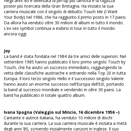
Negli anni ’80 è diventata la pin-up più famosa e la ragazza
poster più ricercata della Gran Bretagna. Ha iniziato la sua
carriera musicale con il singolo di debutto Touch Me (I Want
Your Body) nel 1986, che ha raggiunto il primo posto in 17 paesi.
Da allora ha venduto oltre 30 milioni di album in tutto il mondo.
L’ex sex symbol continua a esibirsi in tour in tutto il mondo
ancora oggi.
Joy
La band è stata fondata nel 1984 da tre amici delle superiori. Nel
settembre 1985 hanno pubblicato il loro primo singolo Touch by
Touch, che ha avuto un successo immediato, raggiungendo la
vetta delle classifiche austriache e entrando nella Top 20 in tutta
Europa. Il loro terzo singolo Hello e il successivo singolo Valerie
hanno avuto un enorme successo nell’Europa dell’Est, portando
la band al successo mondiale e vendendo in oltre 30 paesi. La
band ha pubblicato in totale quattro album.
Ivana Spagna (Valeggio sul Mincio, 16 dicembre 1956 –)
Cantante e autrice italiana, ha venduto 10 milioni di dischi
durante la sua carriera. La sua carriera musicale è iniziata a metà
degli anni ’80, scrivendo inizialmente canzoni in inglese. Il suo