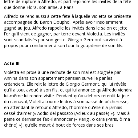
lettre de rupture à Alfredo, et part rejoindre les invités de la fête
que donne Flora, son amie, à Paris.
Alfredo se rend aussi à cette fête à laquelle Violetta se présente
accompagnée du Baron Douphol. Après avoir insolemment
gagné au jeu, Alfredo rappelle les invités dans le salon et jette
l'or qu'il vient de gagner, par terre devant Violetta. Les invités
sont scandalisés par son geste. Giorgio Germont survient à
propos pour condamner à son tour la goujaterie de son fils.
Acte III
Violetta en proie à une rechute de son mal est soignée par
Annina dans son appartement parisien surveillé par les
créanciers. Elle relit la lettre de Giorgio Germont, qui lui révèle
qu'il a tout avoué à son fils, et qui lui annonce qu'Alfredo viendra
lui-même lui rendre visite. Pendant qu'au-dehors retentit la joie
du carnaval, Violetta tourne le dos à son passé de pécheresse,
en attendant le retour d'Alfredo, l'homme qu'elle n'a jamais
cessé d'aimer (« Addio del passato (Adieux au passé) »). Mais à
peine ce dernier se fait-il annoncer (« Parigi, o cara (Paris, ô ma
chérie) »), qu'elle meurt à bout de forces dans ses bras.