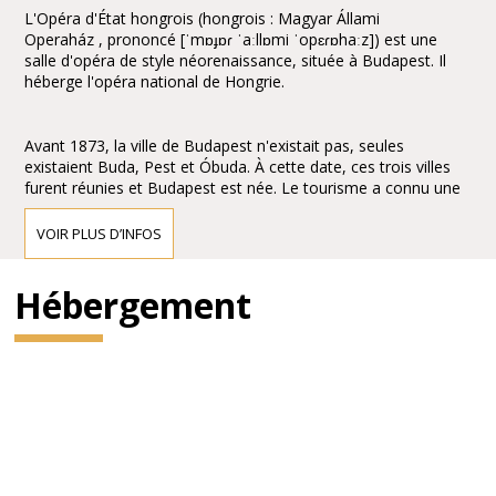
L'Opéra d'État hongrois (hongrois : Magyar Állami
Operaház , prononcé [ˈmɒɟɒɾ ˈaːllɒmi ˈopɛɾɒhaːz]) est une
salle d'opéra de style néorenaissance, située à Budapest. Il
héberge l'opéra national de Hongrie.
Avant 1873, la ville de Budapest n'existait pas, seules
existaient Buda, Pest et Óbuda. À cette date, ces trois villes
furent réunies et Budapest est née. Le tourisme a connu une
expansion considérable entraînant la construction de cafés et
de restaurants. La nécessité d'une salle d'opéra s'est
VOIR PLUS D’INFOS
rapidement faite sentir pour promouvoir la culture.
Hébergement
L'empereur François-Joseph d'Autriche-Hongrie confie
à Miklós Ybl, un des architectes hongrois le plus coté
du xixe siècle, le soin de réaliser l'ouvrage. La construction
dure 9 ans, de 1875 au 27 septembre 1884, date de
l'inauguration.
Le bâtiment, richement décoré, est considéré comme un
chef-d'œuvre d'architecture néorenaissance avec, cependant,