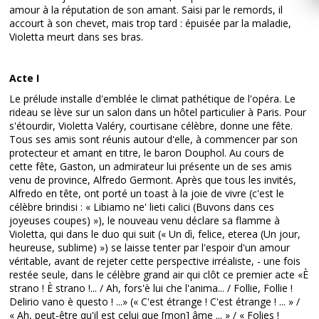
amour à la réputation de son amant. Saisi par le remords, il
accourt à son chevet, mais trop tard : épuisée par la maladie,
Violetta meurt dans ses bras.
Acte I
Le prélude installe d'emblée le climat pathétique de l'opéra. Le
rideau se lève sur un salon dans un hôtel particulier à Paris. Pour
s'étourdir, Violetta Valéry, courtisane célèbre, donne une fête.
Tous ses amis sont réunis autour d'elle, à commencer par son
protecteur et amant en titre, le baron Douphol. Au cours de
cette fête, Gaston, un admirateur lui présente un de ses amis
venu de province, Alfredo Germont. Après que tous les invités,
Alfredo en tête, ont porté un toast à la joie de vivre (c'est le
célèbre brindisi : « Libiamo ne' lieti calici (Buvons dans ces
joyeuses coupes) »), le nouveau venu déclare sa flamme à
Violetta, qui dans le duo qui suit (« Un dì, felice, eterea (Un jour,
heureuse, sublime) ») se laisse tenter par l'espoir d'un amour
véritable, avant de rejeter cette perspective irréaliste, - une fois
restée seule, dans le célèbre grand air qui clôt ce premier acte «È
strano ! È strano !... / Ah, fors'è lui che l'anima... / Follie, Follie !
Delirio vano è questo ! ...» (« C'est étrange ! C'est étrange ! ... » /
« Ah, peut-être qu'il est celui que [mon] âme ... » / « Folies !