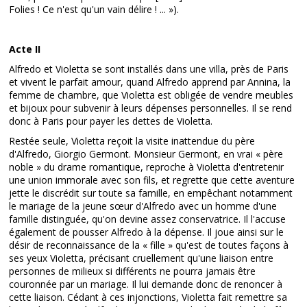
Folies ! Ce n'est qu'un vain délire ! ... »).
Acte II
Alfredo et Violetta se sont installés dans une villa, près de Paris
et vivent le parfait amour, quand Alfredo apprend par Annina, la
femme de chambre, que Violetta est obligée de vendre meubles
et bijoux pour subvenir à leurs dépenses personnelles. Il se rend
donc à Paris pour payer les dettes de Violetta.
Restée seule, Violetta reçoit la visite inattendue du père
d'Alfredo, Giorgio Germont. Monsieur Germont, en vrai « père
noble » du drame romantique, reproche à Violetta d'entretenir
une union immorale avec son fils, et regrette que cette aventure
jette le discrédit sur toute sa famille, en empêchant notamment
le mariage de la jeune sœur d'Alfredo avec un homme d'une
famille distinguée, qu'on devine assez conservatrice. Il l'accuse
également de pousser Alfredo à la dépense. Il joue ainsi sur le
désir de reconnaissance de la « fille » qu'est de toutes façons à
ses yeux Violetta, précisant cruellement qu'une liaison entre
personnes de milieux si différents ne pourra jamais être
couronnée par un mariage. Il lui demande donc de renoncer à
cette liaison. Cédant à ces injonctions, Violetta fait remettre sa