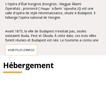
L'Opéra d'État hongrois (hongrois : Magyar Állami
Operaház , prononcé [ˈmɒɟɒɾ ˈaːllɒmi ˈopɛɾɒhaːz]) est une
salle d'opéra de style néorenaissance, située à Budapest. Il
héberge l'opéra national de Hongrie.
Avant 1873, la ville de Budapest n'existait pas, seules
existaient Buda, Pest et Óbuda. À cette date, ces trois villes
furent réunies et Budapest est née. Le tourisme a connu une
expansion considérable entraînant la construction de cafés et
de restaurants. La nécessité d'une salle d'opéra s'est
VOIR PLUS D’INFOS
rapidement faite sentir pour promouvoir la culture.
Hébergement
L'empereur François-Joseph d'Autriche-Hongrie confie
à Miklós Ybl, un des architectes hongrois le plus coté
du xixe siècle, le soin de réaliser l'ouvrage. La construction
dure 9 ans, de 1875 au 27 septembre 1884, date de
l'inauguration.
Le bâtiment, richement décoré, est considéré comme un
chef-d'œuvre d'architecture néorenaissance avec, cependant,