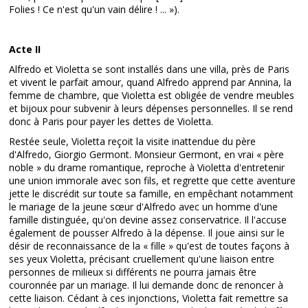
Folies ! Ce n'est qu'un vain délire ! ... »).
Acte II
Alfredo et Violetta se sont installés dans une villa, près de Paris
et vivent le parfait amour, quand Alfredo apprend par Annina, la
femme de chambre, que Violetta est obligée de vendre meubles
et bijoux pour subvenir à leurs dépenses personnelles. Il se rend
donc à Paris pour payer les dettes de Violetta.
Restée seule, Violetta reçoit la visite inattendue du père
d'Alfredo, Giorgio Germont. Monsieur Germont, en vrai « père
noble » du drame romantique, reproche à Violetta d'entretenir
une union immorale avec son fils, et regrette que cette aventure
jette le discrédit sur toute sa famille, en empêchant notamment
le mariage de la jeune sœur d'Alfredo avec un homme d'une
famille distinguée, qu'on devine assez conservatrice. Il l'accuse
également de pousser Alfredo à la dépense. Il joue ainsi sur le
désir de reconnaissance de la « fille » qu'est de toutes façons à
ses yeux Violetta, précisant cruellement qu'une liaison entre
personnes de milieux si différents ne pourra jamais être
couronnée par un mariage. Il lui demande donc de renoncer à
cette liaison. Cédant à ces injonctions, Violetta fait remettre sa