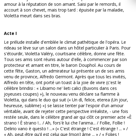
amour à la réputation de son amant. Saisi par le remords, il
accourt à son chevet, mais trop tard : épuisée par la maladie,
Violetta meurt dans ses bras.
Acte I
Le prélude installe d'emblée le climat pathétique de l'opéra. Le
rideau se lève sur un salon dans un hôtel particulier à Paris. Pour
s'étourdir, Violetta Valéry, courtisane célèbre, donne une fête.
Tous ses amis sont réunis autour d'elle, à commencer par son
protecteur et amant en titre, le baron Douphol. Au cours de
cette fête, Gaston, un admirateur lui présente un de ses amis
venu de province, Alfredo Germont. Après que tous les invités,
Alfredo en tête, ont porté un toast à la joie de vivre (c'est le
célèbre brindisi : « Libiamo ne' lieti calici (Buvons dans ces
joyeuses coupes) »), le nouveau venu déclare sa flamme à
Violetta, qui dans le duo qui suit (« Un dì, felice, eterea (Un jour,
heureuse, sublime) ») se laisse tenter par l'espoir d'un amour
véritable, avant de rejeter cette perspective irréaliste, - une fois
restée seule, dans le célèbre grand air qui clôt ce premier acte «È
strano ! È strano !... / Ah, fors'è lui che l'anima... / Follie, Follie !
Delirio vano è questo ! ...» (« C'est étrange ! C'est étrange ! ... » /
« Ah, peut-être qu'il est celui que [mon] âme ... » / « Folies !