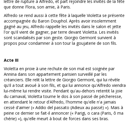
lettre de rupture à Alfredo, et part rejoindre les invités de la fête
que donne Flora, son amie, à Paris.
Alfredo se rend aussi à cette fête à laquelle Violetta se présente
accompagnée du Baron Douphol. Après avoir insolemment
gagné au jeu, Alfredo rappelle les invités dans le salon et jette
l'or qu'il vient de gagner, par terre devant Violetta. Les invités
sont scandalisés par son geste. Giorgio Germont survient à
propos pour condamner à son tour la goujaterie de son fils.
Acte III
Violetta en proie à une rechute de son mal est soignée par
Annina dans son appartement parisien surveillé par les
créanciers. Elle relit la lettre de Giorgio Germont, qui lui révèle
qu'il a tout avoué à son fils, et qui lui annonce qu'Alfredo viendra
lui-même lui rendre visite. Pendant qu'au-dehors retentit la joie
du carnaval, Violetta tourne le dos à son passé de pécheresse,
en attendant le retour d'Alfredo, l'homme qu'elle n'a jamais
cessé d'aimer (« Addio del passato (Adieux au passé) »). Mais à
peine ce dernier se fait-il annoncer (« Parigi, o cara (Paris, ô ma
chérie) »), qu'elle meurt à bout de forces dans ses bras.