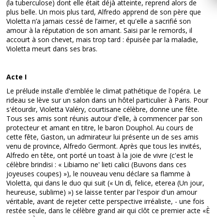
(la tuberculose) dont elle était déjà atteinte, reprend alors de
plus belle. Un mois plus tard, Alfredo apprend de son père que
Violetta n’a jamais cessé de l’aimer, et qu'elle a sacrifié son
amour à la réputation de son amant. Saisi par le remords, il
accourt à son chevet, mais trop tard : épuisée par la maladie,
Violetta meurt dans ses bras.
Acte I
Le prélude installe d'emblée le climat pathétique de l'opéra. Le
rideau se lève sur un salon dans un hôtel particulier à Paris. Pour
s'étourdir, Violetta Valéry, courtisane célèbre, donne une fête.
Tous ses amis sont réunis autour d'elle, à commencer par son
protecteur et amant en titre, le baron Douphol. Au cours de
cette fête, Gaston, un admirateur lui présente un de ses amis
venu de province, Alfredo Germont. Après que tous les invités,
Alfredo en tête, ont porté un toast à la joie de vivre (c'est le
célèbre brindisi : « Libiamo ne' lieti calici (Buvons dans ces
joyeuses coupes) »), le nouveau venu déclare sa flamme à
Violetta, qui dans le duo qui suit (« Un dì, felice, eterea (Un jour,
heureuse, sublime) ») se laisse tenter par l'espoir d'un amour
véritable, avant de rejeter cette perspective irréaliste, - une fois
restée seule, dans le célèbre grand air qui clôt ce premier acte «È