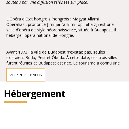
soutenu par une diffusion télévisée sur place.
L'Opéra d'État hongrois (hongrois : Magyar Állami
Operaház , prononcé [ˈmɒɟɒɾ ˈaːllɒmi ˈopɛɾɒhaːz]) est une
salle d'opéra de style néorenaissance, située à Budapest. Il
héberge l'opéra national de Hongrie.
Avant 1873, la ville de Budapest n'existait pas, seules
existaient Buda, Pest et Óbuda. À cette date, ces trois villes
furent réunies et Budapest est née. Le tourisme a connu une
expansion considérable entraînant la construction de cafés et
de restaurants. La nécessité d'une salle d'opéra s'est
VOIR PLUS D’INFOS
rapidement faite sentir pour promouvoir la culture.
Hébergement
L'empereur François-Joseph d'Autriche-Hongrie confie
à Miklós Ybl, un des architectes hongrois le plus coté
du xixe siècle, le soin de réaliser l'ouvrage. La construction
dure 9 ans, de 1875 au 27 septembre 1884, date de
l'inauguration.