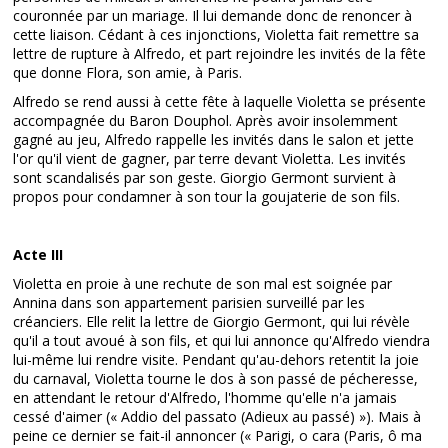
couronnée par un mariage. Il lui demande donc de renoncer à
cette liaison. Cédant à ces injonctions, Violetta fait remettre sa
lettre de rupture à Alfredo, et part rejoindre les invités de la fête
que donne Flora, son amie, à Paris.
Alfredo se rend aussi à cette fête à laquelle Violetta se présente
accompagnée du Baron Douphol. Après avoir insolemment
gagné au jeu, Alfredo rappelle les invités dans le salon et jette
l'or qu'il vient de gagner, par terre devant Violetta. Les invités
sont scandalisés par son geste. Giorgio Germont survient à
propos pour condamner à son tour la goujaterie de son fils.
Acte III
Violetta en proie à une rechute de son mal est soignée par
Annina dans son appartement parisien surveillé par les
créanciers. Elle relit la lettre de Giorgio Germont, qui lui révèle
qu'il a tout avoué à son fils, et qui lui annonce qu'Alfredo viendra
lui-même lui rendre visite. Pendant qu'au-dehors retentit la joie
du carnaval, Violetta tourne le dos à son passé de pécheresse,
en attendant le retour d'Alfredo, l'homme qu'elle n'a jamais
cessé d'aimer (« Addio del passato (Adieux au passé) »). Mais à
peine ce dernier se fait-il annoncer (« Parigi, o cara (Paris, ô ma