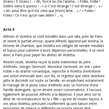
strano ! È strano !... / Ah, fors'è lui che l'anima... / Follie, Follie !
Delirio vano è questo ! ...» (« C'est étrange ! C'est étrange ! ... » /
« Ah, peut-être qu'il est celui que [mon] âme ... » / « Folies !
Folies ! Ce n'est qu'un vain délire ! ... »).
Acte II
Alfredo et Violetta se sont installés dans une villa, près de Paris
et vivent le parfait amour, quand Alfredo apprend par Annina, la
femme de chambre, que Violetta est obligée de vendre meubles
et bijoux pour subvenir à leurs dépenses personnelles. Il se rend
donc à Paris pour payer les dettes de Violetta.
Restée seule, Violetta reçoit la visite inattendue du père
d'Alfredo, Giorgio Germont. Monsieur Germont, en vrai « père
noble » du drame romantique, reproche à Violetta d'entretenir
une union immorale avec son fils, et regrette que cette aventure
jette le discrédit sur toute sa famille, en empêchant notamment
le mariage de la jeune sœur d'Alfredo avec un homme d'une
famille distinguée, qu'on devine assez conservatrice. Il l'accuse
également de pousser Alfredo à la dépense. Il joue ainsi sur le
désir de reconnaissance de la « fille » qu'est de toutes façons à
ses yeux Violetta, précisant cruellement qu'une liaison entre
personnes de milieux si différents ne pourra jamais être