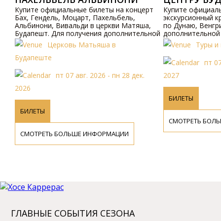
ВИВАЛЬДИ
Купите официальные билеты на концерт
Купите официал
Бах, Гендель, Моцарт, Пахельбель,
экскурсионный к
Альбинони, Вивальди в церкви Матяша,
по Дунаю, Венгр
Будапешт. Для получения дополнительной
дополнительной
информации посетите наш сайт.
наш сайт.
Церковь Матьяша в
Туры и
Будапеште
пт 07
пт 07 авг. 2026 - пн 28 дек.
2027
2026
БИЛЕТЫ
БИЛЕТЫ
СМОТРЕТЬ БОЛ
СМОТРЕТЬ БОЛЬШЕ ИНФОРМАЦИИ
ГЛАВНЫЕ СОБЫТИЯ СЕЗОНА