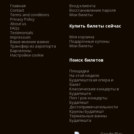
Главная
Вход клиента
Contact
Восстановление пароля
Terms and conditions
Мои билеты
Privacy Policy
About us
Купить билеты сейчас
FAQs
Testimonials
Моя корзина
Impressum
Подарочные купоны
Ваше мнение важно
Мои билеты
Трансфер из аэропорта
Барселоны
Настройки cookie
Поиск билетов
Площадки
На этой неделе
Будапештская опера и
балет
Классические концерты в
Будапеште
Поп / рок-концерты
Будапешт
Достопримечательности
Круизы Будапешт
Термальные ванны
Будапешта