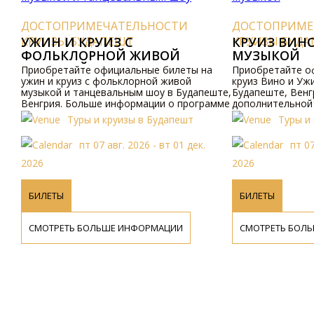
ДОСТОПРИМЕЧАТЕЛЬНОСТИ
ДОСТОПРИМЕ
КРУИЗЫ БУДАПЕШТ
УЖИН И КРУИЗ С
КРУИЗЫ БУД
КРУИЗ ВИН
ФОЛЬКЛОРНОЙ ЖИВОЙ
МУЗЫКОЙ
МУЗЫКОЙ И ТАНЦЕВАЛЬНЫМ
Приобретайте официальные билеты на
Приобретайте о
ШОУ
ужин и круиз с фольклорной живой
круиз Вино и Уж
музыкой и танцевальным шоу в Будапеште,
Будапеште, Венг
Венгрия. Больше информации о программе
дополнительной
и ценах доступно онлайн и по телефону.
и ценах, пожалуй
Туры и круизы в Будапешт
Туры и
сайт или свяжит
пт 07 авг. 2026 - вт 01 дек.
пт 07
2026
2026
БИЛЕТЫ
БИЛЕТЫ
СМОТРЕТЬ БОЛЬШЕ ИНФОРМАЦИИ
СМОТРЕТЬ БОЛ