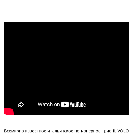
Всемирно известное итальянское поп-оперное трио IL VOLO