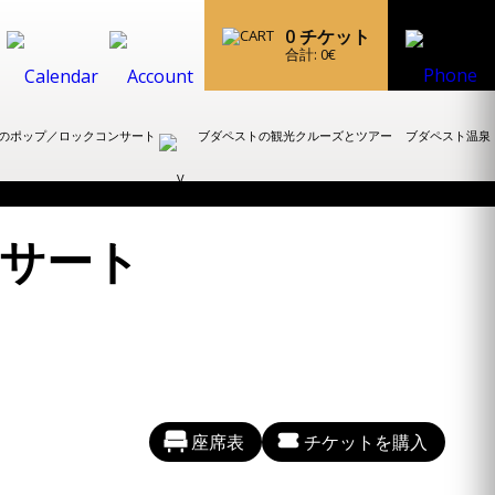
0
チケット
合計:
0
€
のポップ／ロックコンサート
ブダペストの観光クルーズとツアー
ブダペスト温泉
サート
座席表
チケットを購入