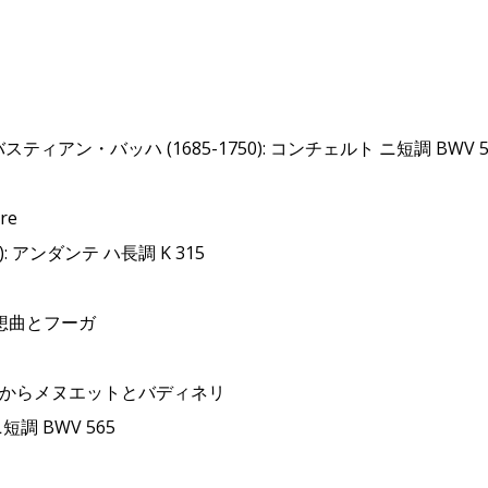
バスティアン・バッハ (1685-1750): コンチェルト ニ短調 BW
re
 アンダンテ ハ長調 K 315
る幻想曲とフーガ
67からメヌエットとバディネリ
 BWV 565