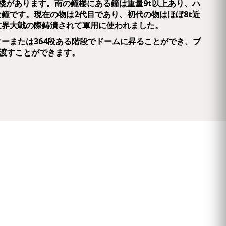
楼があります。南の鐘楼にある鐘は重量9t以上あり、ハ
鐘です。現在の物は2代目であり、初代の物はほぼ8t近
世界大戦の際鋳潰されて軍用に使われました。
ーまたは364段ある階段でドームに昇ることができ、ブ
見渡すことができます。
たイシュトヴァーン1世の右手のミイラが、聖遺物として保
体から失われていた右手がトランシルヴァニアで発見され
、1771年マリア・テレジアによってブダに戻されたも