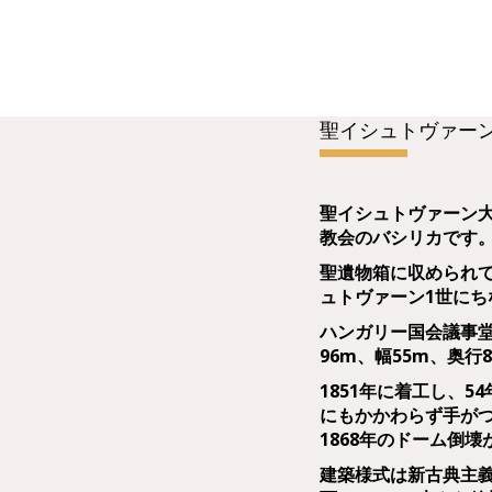
聖イシュトヴァー
聖イシュトヴァーン
教会のバシリカです
聖遺物箱に収められ
ュトヴァーン1世に
ハンガリー国会議事
96m、幅55m、奥行8
1851年に着工し、5
にもかかわらず手が
1868年のドーム倒
建築様式は新古典主