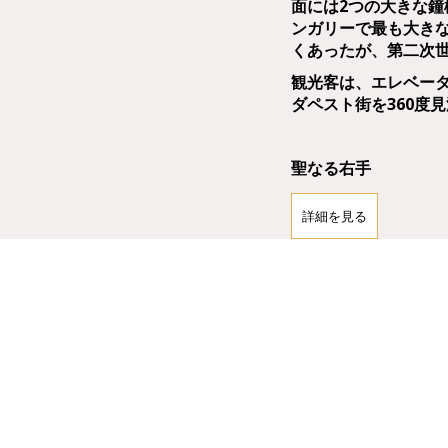
面には2つの大きな鐘
ンガリーで最も大きな
くあったが、第二次
観光客は、エレベータ
ダペスト街を360度
聖なる右手
1083年に列聖され
詳細を見る
管されています。遺
てから各地を転々とし
のです。