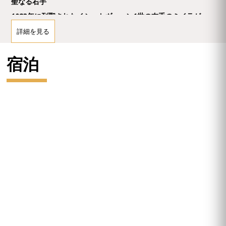
聖なる右手
1083年に列聖されたイシュトヴァーン1世の右手のミイラが、
聖遺物として保管されています。遺体から失われていた右手が
詳細を見る
トランシルヴァニアで発見されてから各地を転々とし、1771年
マリア・テレジアによってブダに戻されたものです。
宿泊