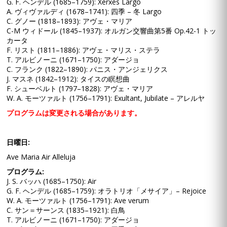
G. F. ヘンデル (1685–1759): Xerxes Largo
A. ヴィヴァルディ (1678–1741): 四季 – 冬 Largo
C. グノー (1818–1893): アヴェ・マリア
C-M ウィドール (1845–1937): オルガン交響曲第5番 Op.42-1 トッ
カータ
F. リスト (1811–1886): アヴェ・マリス・ステラ
T. アルビノーニ (1671–1750): アダージョ
C. フランク (1822–1890): パニス・アンジェリクス
J. マスネ (1842–1912): タイスの瞑想曲
F. シューベルト (1797–1828): アヴェ・マリア
W. A. モーツァルト (1756–1791): Exultant, Jubilate – アレルヤ
プログラムは変更される場合があります。
日曜日:
Ave Maria Air Alleluja
プログラム:
J. S. バッハ (1685–1750): Air
G. F. ヘンデル (1685–1759): オラトリオ「メサイア」– Rejoice
W. A. モーツァルト (1756–1791): Ave verum
C. サン＝サーンス (1835–1921): 白鳥
T. アルビノーニ (1671–1750): アダージョ