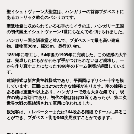
聖イシュトヴァーン大聖堂は、ハンガリーの首都ブダペストに
あるカトリック教会のバシリカです。
聖遺物箱に収められている右手のミイラの主、ハンガリー王国
の初代国王イシュトヴァーン1世にちなんで名づけられました。
ハンガリー国会議事堂と並んで、ブダペストで最も高い建造
物。建物高96m、幅55m、奥行87.4m。
1851年に着工し、54年後の1905年に完成した。この遅滞の大半
は、完成したにもかかわらず手がつけられないほど崩壊し、一
から作り直すことになった1868年のドーム倒壊が起因していま
す。
建築様式は新古典主義様式であり、平面図はギリシャ十字を模
しています。正面には2つの大きな鐘楼があります。南の鐘楼に
ある鐘は重量9t以上あり、ハンガリーで最も大きな鐘です。現
在の物は2代目であり、初代の物はほぼ8t近くあったが、第二次
世界大戦の際鋳潰されて軍用に使われました。
観光客は、エレベーターまたは364段ある階段でドームに昇るこ
とができ、ブダペスト街を360度見渡すことができます。