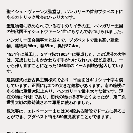
聖イシュトヴァーン大聖堂は、ハンガリーの首都ブダペストに
あるカトリック教会のバシリカです。
聖遺物箱に収められている右手のミイラの主、ハンガリー王国
の初代国王イシュトヴァーン1世にちなんで名づけられました。
ハンガリー国会議事堂と並んで、ブダペストで最も高い建造
物。建物高96m、幅55m、奥行87.4m。
1851年に着工し、54年後の1905年に完成した。この遅滞の大半
は、完成したにもかかわらず手がつけられないほど崩壊し、一
から作り直すことになった1868年のドーム倒壊が起因していま
す。
建築様式は新古典主義様式であり、平面図はギリシャ十字を模
しています。正面には2つの大きな鐘楼があります。南の鐘楼に
ある鐘は重量9t以上あり、ハンガリーで最も大きな鐘です。現
在の物は2代目であり、初代の物はほぼ8t近くあったが、第二次
世界大戦の際鋳潰されて軍用に使われました。
観光客は、エレベーターまたは364段ある階段でドームに昇るこ
とができ、ブダペスト街を360度見渡すことができます。