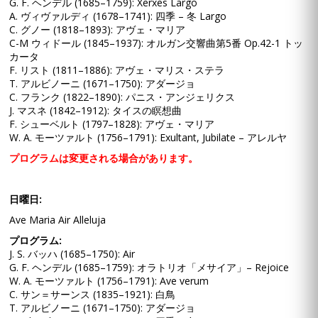
G. F. ヘンデル (1685–1759): Xerxes Largo
A. ヴィヴァルディ (1678–1741): 四季 – 冬 Largo
C. グノー (1818–1893): アヴェ・マリア
C-M ウィドール (1845–1937): オルガン交響曲第5番 Op.42-1 トッ
カータ
F. リスト (1811–1886): アヴェ・マリス・ステラ
T. アルビノーニ (1671–1750): アダージョ
C. フランク (1822–1890): パニス・アンジェリクス
J. マスネ (1842–1912): タイスの瞑想曲
F. シューベルト (1797–1828): アヴェ・マリア
W. A. モーツァルト (1756–1791): Exultant, Jubilate – アレルヤ
プログラムは変更される場合があります。
日曜日:
Ave Maria Air Alleluja
プログラム:
J. S. バッハ (1685–1750): Air
G. F. ヘンデル (1685–1759): オラトリオ「メサイア」– Rejoice
W. A. モーツァルト (1756–1791): Ave verum
C. サン＝サーンス (1835–1921): 白鳥
T. アルビノーニ (1671–1750): アダージョ