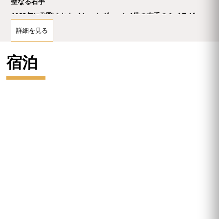
聖なる右手
1083年に列聖されたイシュトヴァーン1世の右手のミイラが、
聖遺物として保管されています。遺体から失われていた右手が
詳細を見る
トランシルヴァニアで発見されてから各地を転々とし、1771年
マリア・テレジアによってブダに戻されたものです。
宿泊