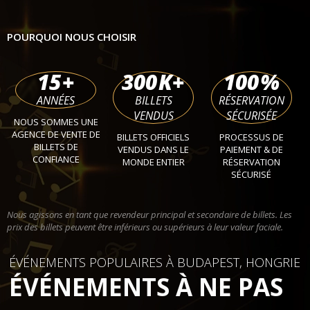
POURQUOI NOUS CHOISIR
15
+
300
K+
100
%
ANNÉES
BILLETS
RÉSERVATION
VENDUS
SÉCURISÉE
NOUS SOMMES UNE
AGENCE DE VENTE DE
BILLETS OFFICIELS
PROCESSUS DE
BILLETS DE
VENDUS DANS LE
PAIEMENT & DE
CONFIANCE
MONDE ENTIER
RÉSERVATION
SÉCURISÉ
Nous agissons en tant que revendeur principal et secondaire de billets. Les
prix des billets peuvent être inférieurs ou supérieurs à leur valeur faciale.
ÉVÉNEMENTS POPULAIRES À BUDAPEST, HONGRIE
ÉVÉNEMENTS À NE PAS