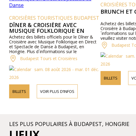
CROISIÈRES T
BRUNCH ET 
CROISIÈRES TOURISTIQUES BUDAPEST
Achetez des billets
DÎNER & CROISIÈRE AVEC
Croisière à Budape
MUSIQUE FOLKLORIQUE EN
´informations sur 
DIRECT ET SPECTACLE DE DANSE
Achetez des billets officiels pour le Dîner &
veuillez visiter n
Croisière avec Musique Folklorique en Direct
contacter par tél
Budapest Tou
et Spectacle de Danse à Budapest, en
Hongrie. Plus d´informations sur le
sam. 
programme et les prix en ligne et par
Budapest Tours et Croisières
téléphone.
2026
sam. 08 août 2026 - mar. 01 déc.
2026
BILLETS
VO
BILLETS
VOIR PLUS D’INFOS
LES PLUS POPULAIRES À BUDAPEST, HONGRIE
LIEUX