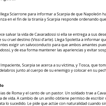
llega Sciarrone para informar a Scarpia de que Napoleón habí
za en el fin de la tiranía y Scarpia responde ordenando que 
frece salvar la vida de Cavaradossi si ella se entrega a sus d
u cruel destino (Vissi d'arte). Llega Spoletta a informar qu
 antes exigir un salvoconducto para que ambos amantes pueda
adossi, y de esa forma mantener las apariencias y evitar so
 Impaciente, Scarpia se acerca a su víctima, y Tosca, que tom
elabros junto al cuerpo de su enemigo y colocar en su pecho
lo
as de Roma y el canto de un pastor. Un soldado trae a Cavar
 de vida. A cambio de un anillo obtiene permiso de escribir 
ata lo sucedido. Le pide que actúe con naturalidad cuando simu