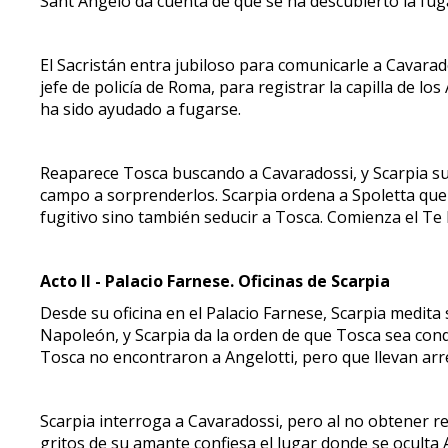
Sant'Angelo da cuenta de que se ha descubierto la fug
El Sacristán entra jubiloso para comunicarle a Cavarad
jefe de policía de Roma, para registrar la capilla de l
ha sido ayudado a fugarse.
Reaparece Tosca buscando a Cavaradossi, y Scarpia sug
campo a sorprenderlos. Scarpia ordena a Spoletta que l
fugitivo sino también seducir a Tosca. Comienza el Te 
Acto II - Palacio Farnese. Oficinas de Scarpia
Desde su oficina en el Palacio Farnese, Scarpia medita
Napoleón, y Scarpia da la orden de que Tosca sea condu
Tosca no encontraron a Angelotti, pero que llevan arr
Scarpia interroga a Cavaradossi, pero al no obtener re
gritos de su amante confiesa el lugar donde se oculta 