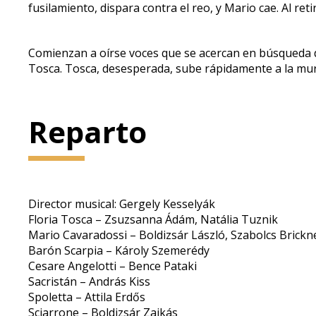
fusilamiento, dispara contra el reo, y Mario cae. Al r
Comienzan a oírse voces que se acercan en búsqueda d
Tosca. Tosca, desesperada, sube rápidamente a la muralla
Reparto
Director musical: Gergely Kesselyák
Floria Tosca – Zsuzsanna Ádám, Natália Tuznik
Mario Cavaradossi – Boldizsár László, Szabolcs Brickn
Barón Scarpia – Károly Szemerédy
Cesare Angelotti – Bence Pataki
Sacristán – András Kiss
Spoletta – Attila Erdős
Sciarrone – Boldizsár Zajkás