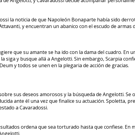
a de Angelotti, y Cavaradossi decide acompañar personalmen
ossi la noticia de que Napoleón Bonaparte había sido derrota
os Attavanti, y encuentran un abanico con el escudo de armas d
iere que su amante se ha ido con la dama del cuadro. En un 
a siga y busque allá a Angelotti. Sin embargo, Scarpia conf
Deum y todos se unen en la plegaria de acción de gracias.
 sobre sus deseos amorosos y la búsqueda de Angelotti. Se oy
cida ante él una vez que finalice su actuación. Spoletta, p
estado a Cavaradossi.
sultados ordena que sea torturado hasta que confiese. En me
Angelotti.