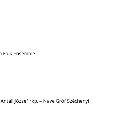
kó Folk Ensemble
Antall József rkp. – Nave Gróf Széchenyi