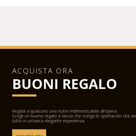
ACQUISTA ORA
BUONI REGALO
Regala a qualcuno una notte indimenticabile all’opera.
Scegli un buono regalo e lascia che scelga lo spettacolo che 
tutto in un’unica elegante esperienza.