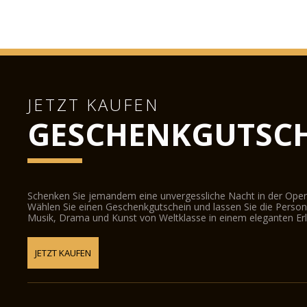
JETZT KAUFEN
GESCHENKGUTSCH
Schenken Sie jemandem eine unvergessliche Nacht in der Oper
Wählen Sie einen Geschenkgutschein und lassen Sie die Person d
Musik, Drama und Kunst von Weltklasse in einem eleganten Erl
JETZT KAUFEN